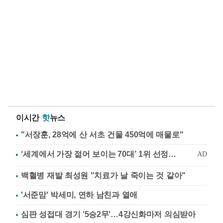
이시간
핫
뉴스
"서장훈, 28억에 산 서초 건물 450억에 매물로"
백혈병 재발 최성원 "치료가 날 죽이는 것 같아"
'서준맘' 박세미, 연하 남친과 열애
심판 성접대 경기 '5승2무'…4강신화마저 의심받아