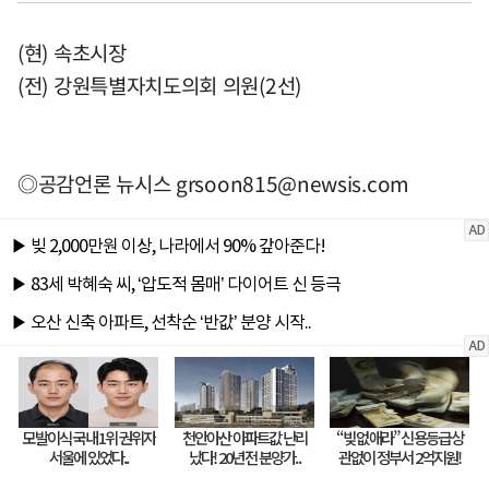
(현) 속초시장
(전) 강원특별자치도의회 의원(2선)
◎공감언론 뉴시스
grsoon815@newsis.com