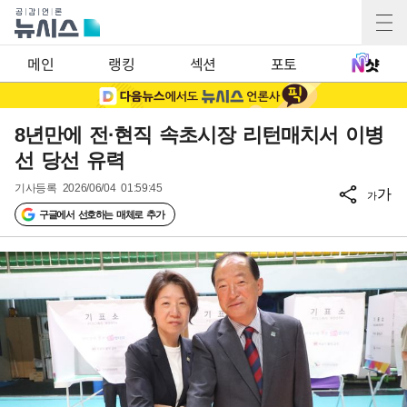
메인
랭킹
섹션
포토
8년만에 전·현직 속초시장 리턴매치서 이병
선 당선 유력
기사등록
2026/06/04 01:59:45
가
가
구글에서 선호하는 매체로 추가