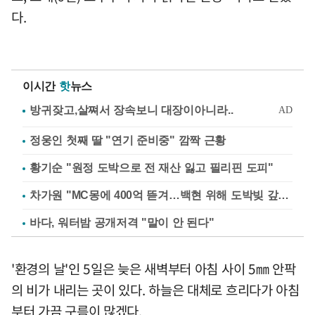
다.
이시간
핫
뉴스
정웅인 첫째 딸 "연기 준비중" 깜짝 근황
황기순 "원정 도박으로 전 재산 잃고 필리핀 도피"
차가원 "MC몽에 400억 뜯겨…백현 위해 도박빚 갚아줘"
바다, 워터밤 공개저격 "말이 안 된다"
'환경의 날'인 5일은 늦은 새벽부터 아침 사이 5㎜ 안팍
의 비가 내리는 곳이 있다. 하늘은 대체로 흐리다가 아침
부터 가끔 구름이 많겠다.