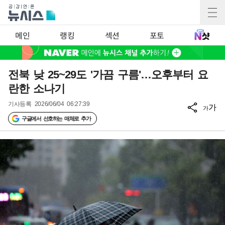
메인
랭킹
섹션
포토
전북 낮 25~29도 '가끔 구름'…오후부터 요
란한 소나기
기사등록
2026/06/04 06:27:39
가
가
구글에서 선호하는 매체로 추가