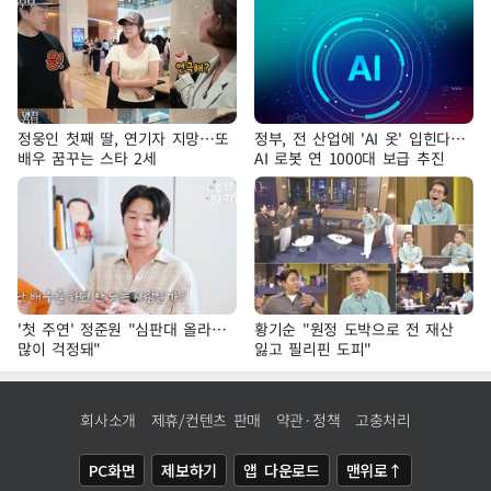
정웅인 첫째 딸, 연기자 지망…또
정부, 전 산업에 'AI 옷' 입힌다…
배우 꿈꾸는 스타 2세
AI 로봇 연 1000대 보급 추진
'첫 주연' 정준원 "심판대 올라…
황기순 "원정 도박으로 전 재산
많이 걱정돼"
잃고 필리핀 도피"
회사소개
제휴/컨텐츠 판매
약관·정책
고충처리
PC화면
제보하기
앱 다운로드
맨위로↑