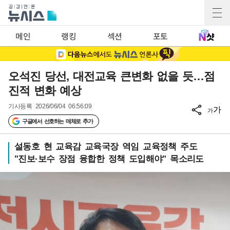
메인
랭킹
섹션
포토
오석진 당선, 대전교육 큰변화 없을 듯…점
진적 변화 예상
기사등록
2026/06/04 06:56:09
가
가
구글에서 선호하는 매체로 추가
설동호 현 교육감 교육국장 역임 교육정책 주도
"진보·보수 장점 융합한 정책 도입해야" 목소리도