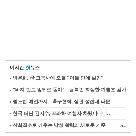
이시간
핫
뉴스
방은희, 母 고독사에 오열 "이틀 만에 발견"
"바지 벗고 앞뒤로 돌아"…탈북민 회상한 기쁨조 검사
월드컵 예선까지…축구협회, 심판 성접대 파문
한국 떠난 김지수, 프라하 여행사 차렸다더니…