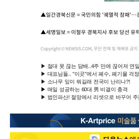
▲일간경북신문 = 국민의힘 '궤멸적 참패'…
▲세명일보 = 이철우 경북지사 후보 당선 유력
Copyright © NEWSIS.COM, 무단 전재 및 재배포 금지