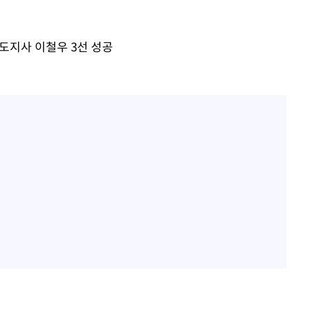
액
도지사 이철우 3선 성공
 사망
 CDC
 압수수색
위 등 9곳
출발
개장
3명은 중
에서 두차
0일 후 발