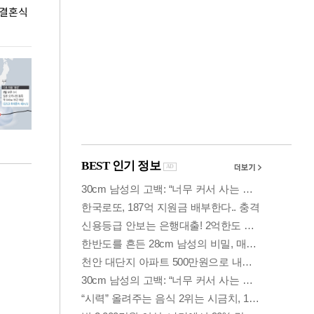
 결혼식
폭염으로 멈춘 프로야구… 발걸음 돌리는 팬들
이 대통령, '청
총력 대응'