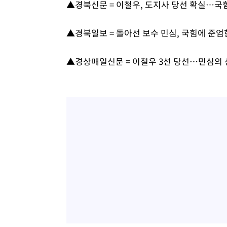
▲경북신문 = 이철우, 도지사 당선 확실…국
효
-6322초 전 >
[속보]트럼프, 美 원정출산 금지 행정명령 서명
-4022초 전 >
[속보] 뉴욕증시, 일제 하락 마감…나스닥 0.06%↓
▲경북일보 = 돌아선 보수 민심, 국힘에 준엄
▲경상매일신문 = 이철우 3선 당선…민심의 