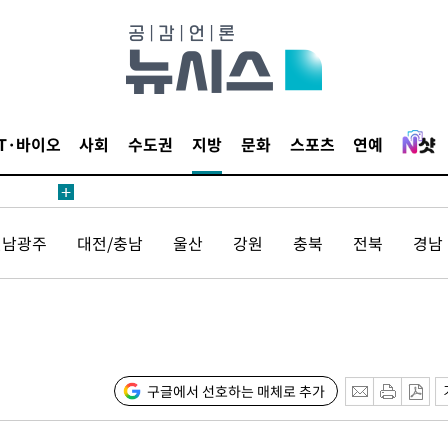
 사망
 CDC
 압수수색
IT·바이오
사회
수도권
지방
문화
스포츠
연예
위 등 9곳
출발
전남광주
대전/충남
울산
강원
충북
전북
경남
개장
3명은 중
]
에서 두차
0일 후 발
구글에서 선호하는 매체로 추가