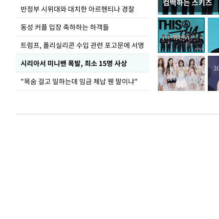
컴백하는 스키즈
입추 코앞인데 전
반정부 시위대와 대치한 아르헨티나 경찰
동성 커플 입장 축하하는 하객들
트럼프, 폴리실리콘 수입 관련 포고문에 서명
시리아서 미니밴 폭발, 최소 15명 사상
"목숨 걸고 일하는데 임금 체납 웬 말이냐"