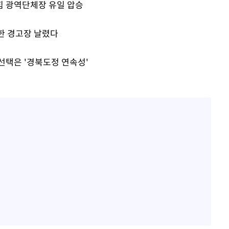
"여군 지원 막힌 UDT 훈련
1
힘 광역단체장 유일 압승
접 해봤습니다"…707 출
女유튜버 '완벽 소화'
한 경고장 날렸다
전현무 "전 연인 집착에 
2
선택은 '경북도정 연속성'
"신약 찾자"…정부 과제로
3
바이오
"46세 맞아?" 바다를 '핫
4
닝…유산소 운동 효과 '톡
한화큐셀·OCI, 美 수입
5
격제 도입에…"공정 경쟁
영"
"한강수영장, 문신 노출 이
6
"출입 막는 건 명백한 차별
"서장훈, 28억에 산 서초 
7
로"