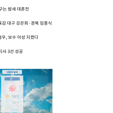
구는 밤새 대혼전
육감 대구 강은희·경북 임종식
우, 보수 아성 지켰다
지사 3선 성공