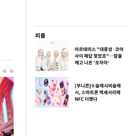
피플
아르테미스 "대중성·코어
사이 해답 찾았죠"…알을
깨고 나온 '초자아'
[부니콘]⑥슬래시비슬래
시, 스마트폰 액세서리에
NFC 더했다