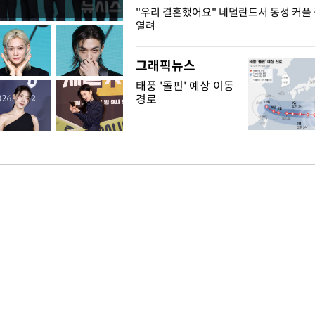
국엔 찜통 더위
"우리 결혼했어요" 네덜란드서 동성 커플
열려
그래픽뉴스
태풍 '돌핀' 예상 이동
경로