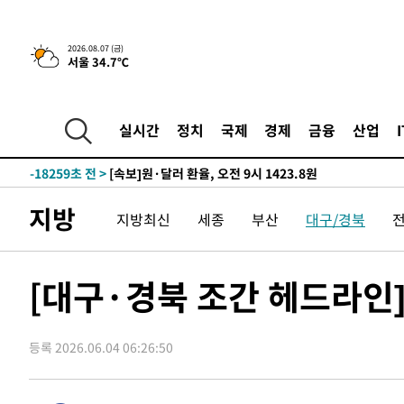
-25066초 전 >
[속보]종합특검, '관저이전 봐주기 감사' 유병호 구속기소
-21666초 전 >
민주 콩고 에볼라환자 4천명 돌파, 4053명 발생 1850명
2026.08.07 (금)
서울 34.7℃
-20916초 전 >
[속보]'300억원대 사기 혐의' 차가원 대표 구속 송치
-20110초 전 >
"미 전국적 살모네라 식중독 원인은 멕시코산 할라피뇨"--
-18623초 전 >
[속보]경찰·노동부, HL만도 평택사업장 끼임 사망 관련
실시간
정치
국제
경제
금융
산업
-18504초 전 >
[속보]합수본, '투표율 허위 입력' 중앙·서울·경기도 선관
압수수색
-18259초 전 >
[속보]원·달러 환율, 오전 9시 1423.8원
-18055초 전 >
[속보]삼성전자·SK하이닉스 동반 강보합…1%대 상승 
지방
지방최신
세종
부산
대구/경북
-18041초 전 >
[속보]코스닥, 5.95포인트(0.74%) 상승한 807.62개장
-18009초 전 >
[속보]코스피, 6300선 재탈환…1.09% 오른 6365.07 
-15174초 전 >
시리아 다마스쿠스 교외에서 미니버스 폭발.. 14명 부상, 
[대구·경북 조간 헤드라인
태
-14472초 전 >
입추에도 극한더위…서울 낮 39도 '폭염중대경보'
-9436초 전 >
이란, 호르무즈서 "적국 목표물들"과 대치로 남부 케슘섬
례 큰 폭발음
등록 2026.06.04 06:26:50
-8151초 전 >
[속보]美, 폴리실리콘 수입 규제…파생제품 15% 관세, 12
효
-6302초 전 >
[속보]트럼프, 美 원정출산 금지 행정명령 서명
-4002초 전 >
[속보] 뉴욕증시, 일제 하락 마감…나스닥 0.06%↓