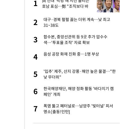
 직
與 전대 '박빙'에 시선 쏠리는
1
1
신
호남 표심…鄭 "조직보다 바
람" vs 金 "내가 과반"
친구들과 연락 끊어"
대구·경북 펄펄 끓는 더위 계속…낮 최고
2
2
31~38도
 속도내는 K-제약
합수본, 중앙선관위 등 9곳 추가 압수수
3
3
색…'투표율 조작' 자료 확보
걸 몸매'로 만든 러
음성 공장 화재 진화 중…1명 부상
4
4
톡'
 폴리실리콘 최저가
'입추' 제주, 산지 강풍·해안 높은 물결…"한
5
5
·수익성 개선 환
낮 무더위"
용객 제한을" vs
한국해양재단, 해양 정화 활동 '바다지기 캠
6
6
"
페인' 개최
건물 450억에 매물
폭염 뚫고 폐터널로…남양주 '빛터널' 피서
7
7
명소[출동!인턴]