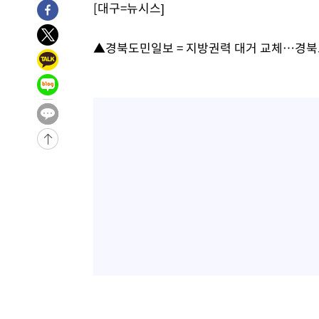
[대구=뉴시스]
-28060초 전 >
[속보] 7월 중국 수출 23.9%↑ 수입 27.5%↑…무역총
25.3%↑
-25220초 전 >
[속보]'채상병 순직 책임' 임성근, 항소심도 징역 3년
▲경북도민일보 = 지방권력 대거 교체…경북
-25086초 전 >
[속보]종합특검, '관저이전 봐주기 감사' 유병호 구속기소
-21686초 전 >
민주 콩고 에볼라환자 4천명 돌파, 4053명 발생 1850명
-20936초 전 >
[속보]'300억원대 사기 혐의' 차가원 대표 구속 송치
-20130초 전 >
"미 전국적 살모네라 식중독 원인은 멕시코산 할라피뇨"--
-18643초 전 >
[속보]경찰·노동부, HL만도 평택사업장 끼임 사망 관련
-18524초 전 >
[속보]합수본, '투표율 허위 입력' 중앙·서울·경기도 선관
압수수색
-18279초 전 >
[속보]원·달러 환율, 오전 9시 1423.8원
-18075초 전 >
[속보]삼성전자·SK하이닉스 동반 강보합…1%대 상승 
-18061초 전 >
[속보]코스닥, 5.95포인트(0.74%) 상승한 807.62개장
-18029초 전 >
[속보]코스피, 6300선 재탈환…1.09% 오른 6365.07 
-15194초 전 >
시리아 다마스쿠스 교외에서 미니버스 폭발.. 14명 부상, 
태
-14492초 전 >
입추에도 극한더위…서울 낮 39도 '폭염중대경보'
-9456초 전 >
이란, 호르무즈서 "적국 목표물들"과 대치로 남부 케슘섬
례 큰 폭발음
-8171초 전 >
[속보]美, 폴리실리콘 수입 규제…파생제품 15% 관세, 12