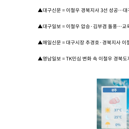
▲대구신문 = 이철우 경북지사 3선 성공…대
▲대구일보 = 이철우 압승·김부겸 돌풍…교
▲매일신문 = 대구시장 추경호·경북지사 이철
▲영남일보 = TK민심 변화 속 이철우 경북도