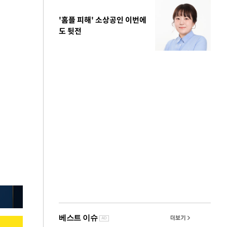
'홈플 피해' 소상공인 이번에
도 뒷전