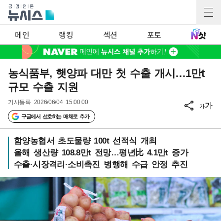
메인
랭킹
섹션
포토
농식품부, 햇양파 대만 첫 수출 개시…1만t
규모 수출 지원
기사등록
2026/06/04 15:00:00
가
가
구글에서 선호하는 매체로 추가
함양농협서 초도물량 100t 선적식 개최
올해 생산량 108.8만t 전망…평년比 4.1만t 증가
수출·시장격리·소비촉진 병행해 수급 안정 추진