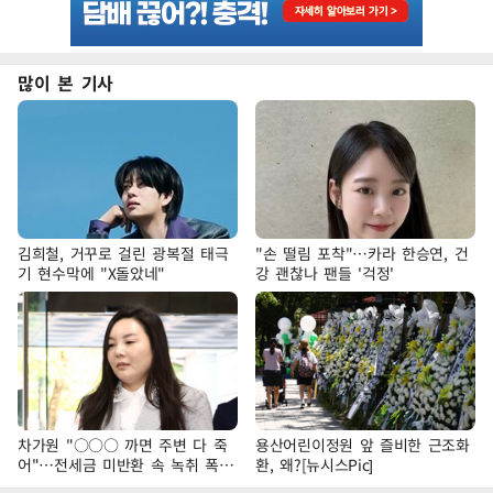
많이 본 기사
김희철, 거꾸로 걸린 광복절 태극
"손 떨림 포착"…카라 한승연, 건
기 현수막에 "X돌았네"
강 괜찮나 팬들 '걱정'
차가원 "○○○ 까면 주변 다 죽
용산어린이정원 앞 즐비한 근조화
어"…전세금 미반환 속 녹취 폭로
환, 왜?[뉴시스Pic]
파장