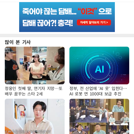
많이 본 기사
정웅인 첫째 딸, 연기자 지망…또
정부, 전 산업에 'AI 옷' 입힌다…
배우 꿈꾸는 스타 2세
AI 로봇 연 1000대 보급 추진