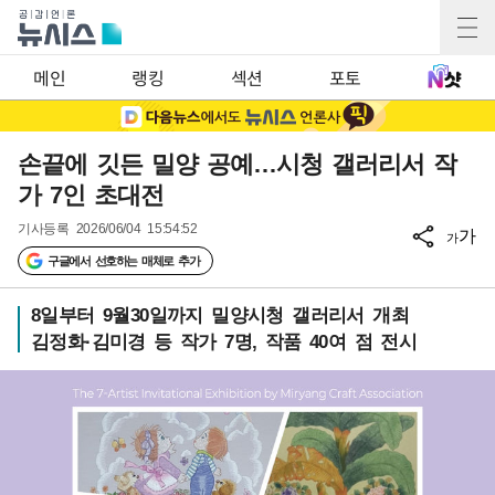
메인
랭킹
섹션
포토
손끝에 깃든 밀양 공예…시청 갤러리서 작
가 7인 초대전
기사등록
2026/06/04 15:54:52
가
가
구글에서 선호하는 매체로 추가
8일부터 9월30일까지 밀양시청 갤러리서 개최
김정화·김미경 등 작가 7명, 작품 40여 점 전시