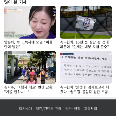
많이 본 기사
방은희, 母 고독사에 오열 "이틀
축구협회, 15년 전 심판 성 접대
만에 발견"
파문에 "현재는 내부 지침 준수"
김지수, '여행사 대표' 변신 근황
축구협회 '성접대' 감사보고서 나
"가볼 만하니…"
왔다…월드컵·올림픽 심판 포함
회사소개
제휴/컨텐츠 판매
약관·정책
고충처리