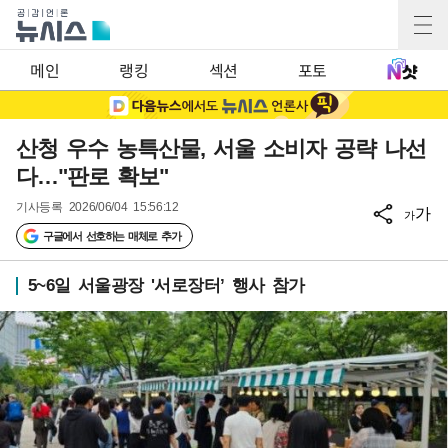
메인
랭킹
섹션
포토
산청 우수 농특산물, 서울 소비자 공략 나선
다…"판로 확보"
기사등록
2026/06/04 15:56:12
가
가
구글에서 선호하는 매체로 추가
5~6일 서울광장 '서로장터’ 행사 참가