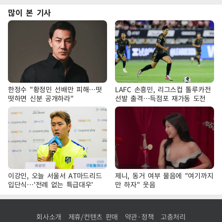
많이 본 기사
한정수 "황정민 선배만 피해…떳
LAFC 손흥민, 리그스컵 톨루카전
떳하면 신분 공개하라"
선발 출격…득점포 재가동 도전
이강인, 오늘 서울서 AT마드리드
제니, 동거 여부 물음에 "여기까지
입단식…'전례 없는 특급대우'
만 하자" 웃음
회사소개
제휴/컨텐츠 판매
약관·정책
고충처리