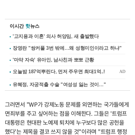
이시간
핫
뉴스
'고지용과 이혼' 의사 허양임, 새 출발했다
장영란 "쌍커풀 3번 밖에…왜 성형미인이라고 하냐"
'마약 자숙' 유아인, 남사친과 뽀뽀 근황
유혜정, 자궁적출 수술 "여성성 잃는 것이…"
그러면서 "WP가 강제노동 문제를 외면하는 국가들에게
면죄부를 주고 싶어하는 점을 이해한다. 그들은 '트럼프
대통령은 현대판 노예제 퇴치에 누구보다 많은 공헌을
했다'는 제목을 결코 쓰지 않을 것"이라며 "트럼프 행정