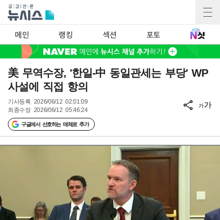
메인
랭킹
섹션
포토
美 무역수장, '한일-中 동일관세는 부당' WP
사설에 직접 항의
기사등록
2026/06/12 02:01:09
가
가
최종수정
2026/06/12 05:46:24
구글에서 선호하는 매체로 추가