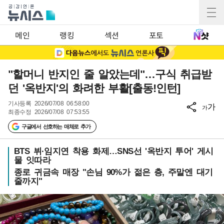
메인
랭킹
섹션
포토
"할머니 반지인 줄 알았는데"…구식 취급받
던 '옥반지'의 화려한 부활[출동!인턴]
기사등록
2026/07/08 06:58:00
가
가
최종수정
2026/07/08 07:53:55
구글에서 선호하는 매체로 추가
BTS 뷔·임지연 착용 화제…SNS선 '옥반지 투어' 게시
물 잇따라
종로 귀금속 매장 "손님 90%가 젊은 층, 주말엔 대기
줄까지"