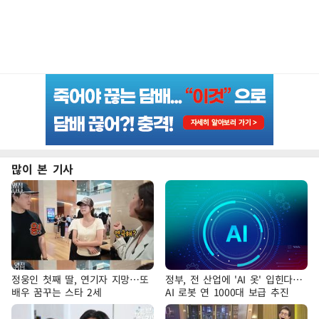
많이 본 기사
정웅인 첫째 딸, 연기자 지망…또
정부, 전 산업에 'AI 옷' 입힌다…
배우 꿈꾸는 스타 2세
AI 로봇 연 1000대 보급 추진