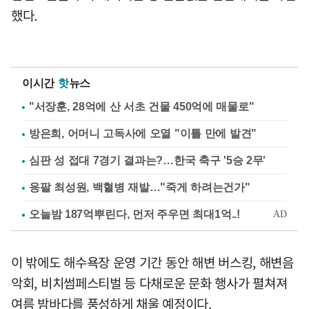
했다.
이시간
핫
뉴스
"서장훈, 28억에 산 서초 건물 450억에 매물로"
방은희, 어머니 고독사에 오열 "이틀 만에 발견"
심판 성 접대 7경기 결과는?…한국 축구 '5승 2무'
응팔 최성원, 백혈병 재발…"죽게 하려는건가"
이 밖에도 해수욕장 운영 기간 동안 해변 버스킹, 해변음
악회, 비치썸페스티벌 등 다채로운 문화 행사가 펼쳐져
여름 밤바다를 풍성하게 채울 예정이다.