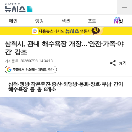
메인
랭킹
섹션
포토
삼척시, 관내 해수욕장 개장…'안전·가족·야
간' 강조
기사등록
2026/07/08 14:34:13
가
가
구글에서 선호하는 매체로 추가
삼척·맹방·작은후진·증산·하맹방·용화·장호·부남 간이
해수욕장 등 총 8개소