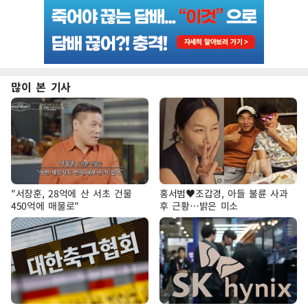
많이 본 기사
"서장훈, 28억에 산 서초 건물
홍서범♥조갑경, 아들 불륜 사과
450억에 매물로"
후 근황…밝은 미소