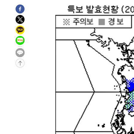
3시간 전 >
11시간 압수수색에 성접대 파문까지…'쑥대밭' 된 축구협회
3시간 전 >
[속보]규제합리화위원회 부위원장에 김태유 서울대 공대 교
후임
-18235초 전 >
이강인, 폭염 속 AT마드리드 첫 훈련…80명 식사 대접까
-15374초 전 >
미 사업체 일자리, 7월에 2.3만개 순감하고 그 전 2개월 1
하향수정 (2보)
-14822초 전 >
[속보] 미 사업체, 일자리 7월에 2.3만 개 줄어…실업률은
↓
-10685초 전 >
[속보]이 대통령 "부동산 공급 기존 사고방식 매달리지 
실천"
-9770초 전 >
이란, "오만과 '중앙 단일 루트' 합의…북쪽 인바운드·남
드는 임시"
-1338초 전 >
"낮 기온 소폭 하락"…수도권 폭염중대경보, 폭염경보로 
-1302초 전 >
[속보]이 대통령, '호우피해' 안동·의성 관할 4개 면 특별
포
-1265초 전 >
[단독]중수청 지원 검사들, 정원 초과 시 낮은 계급 임용…
갈 수도
12분 전 >
낮 최고 37도 찜통더위…곳곳 소나기·강원 많은 비[내일날씨]
40분 전 >
SK하이닉스, 용인·청주 팹에 54조 투자…"AI 메모리 수요 선
1시간 전 >
여자배구 이재영·이다영 자매, 아제르바이잔 투란VC 입단
1시간 전 >
외국인 심판 성 접대 7경기 들여다보니…한국 축구 '5승 2무'
1시간 전 >
[속보]코스닥, 2.86포인트(0.36%) 내린 798.81마감
1시간 전 >
[속보]코스피, 6200선 약보합…0.60% 내린 6258.77에 마