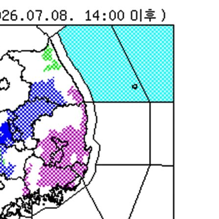
수…이병태
지(종합)
0.3만개
 4.1%로
말고 과감히
쪽 아웃바운
하향
재난지역 선
희망지 못
제 대응"
쳐