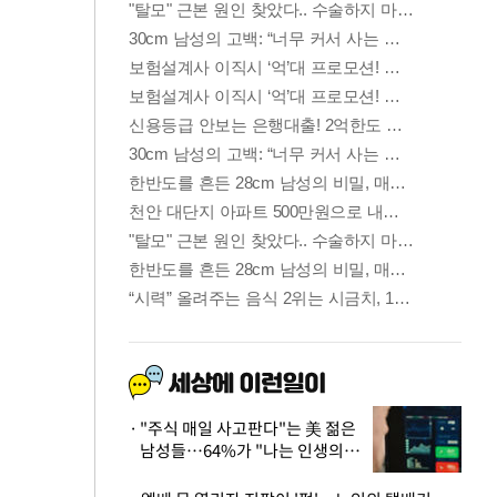
"주식 매일 사고판다"는 美 젊은
남성들…64%가 "나는 인생의
패배자“