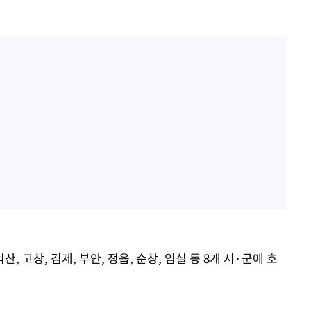
산, 고창, 김제, 부안, 정읍, 순창, 임실 등 8개 시·군에 호