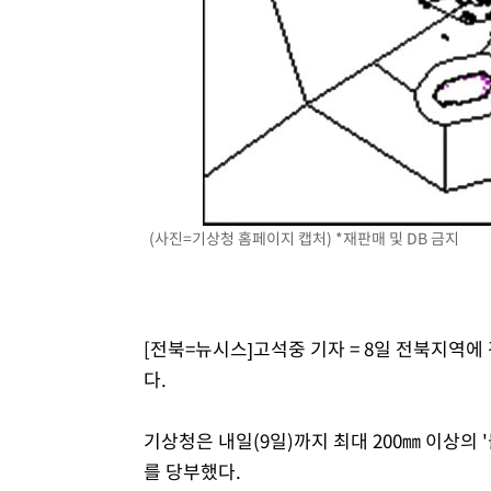
1시간 전 >
[속보]원·달러 환율, 7.7원 내린 1416.1원 마감
1시간 전 >
[속보] 노원서 40.1도 관측…서울, 2018년 이후 첫 40도
2시간 전 >
[속보]종합특검, '계엄 수용공간 확보' 신용해 前교정본부장 
3시간 전 >
외신들도 주목한 韓축구 파문…"국민적 공분에 수사 재개"
3시간 전 >
11시간 압수수색에 성접대 파문까지…'쑥대밭' 된 축구협회
3시간 전 >
[속보]규제합리화위원회 부위원장에 김태유 서울대 공대 교
후임
(사진=기상청 홈페이지 캡처) *재판매 및 DB 금지
[전북=뉴시스]고석중 기자 = 8일 전북지역에
다.
기상청은 내일(9일)까지 최대 200㎜ 이상의
를 당부했다.