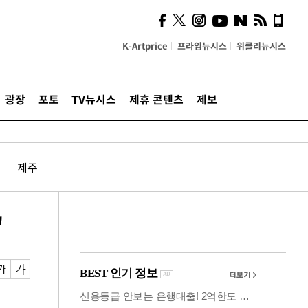
시, 스마트폰 액세서리에
NFC 더했다
K-Artprice
프라임뉴시스
위클리뉴시스
광장
포토
TV뉴시스
제휴 콘텐츠
제보
제주
"