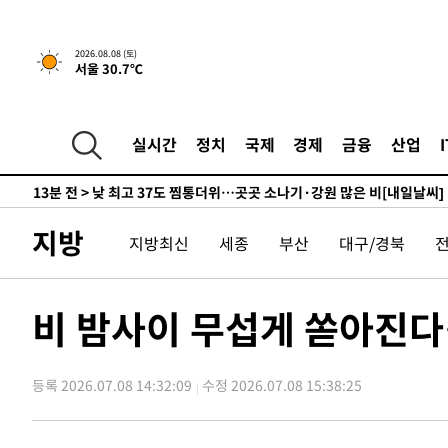
하향수정 (2보)
-14802초 전 >
[속보] 미 사업체, 일자리 7월에 2.3만 개 줄어…실업률은
↓
-10665초 전 >
[속보]이 대통령 "부동산 공급 기존 사고방식 매달리지 
2026.08.08 (토)
서울 30.7℃
실천"
-9750초 전 >
이란, "오만과 '중앙 단일 루트' 합의…북쪽 인바운드·남
드는 임시"
-1318초 전 >
"낮 기온 소폭 하락"…수도권 폭염중대경보, 폭염경보로 
-1282초 전 >
[속보]이 대통령, '호우피해' 안동·의성 관할 4개 면 특별
실시간
정치
국제
경제
금융
산업
포
-1245초 전 >
[단독]중수청 지원 검사들, 정원 초과 시 낮은 계급 임용…
갈 수도
13분 전 >
낮 최고 37도 찜통더위…곳곳 소나기·강원 많은 비[내일날씨]
41분 전 >
SK하이닉스, 용인·청주 팹에 54조 투자…"AI 메모리 수요 선
지방
지방최신
세종
부산
대구/경북
1시간 전 >
여자배구 이재영·이다영 자매, 아제르바이잔 투란VC 입단
1시간 전 >
외국인 심판 성 접대 7경기 들여다보니…한국 축구 '5승 2무'
1시간 전 >
[속보]코스닥, 2.86포인트(0.36%) 내린 798.81마감
비 밤사이 무섭게 쏟아진다
1시간 전 >
[속보]코스피, 6200선 약보합…0.60% 내린 6258.77에 마
1시간 전 >
[속보]원·달러 환율, 7.7원 내린 1416.1원 마감
등록 2026.07.08 14:32:09
수정 2026.07.08 15:38:25
1시간 전 >
[속보] 노원서 40.1도 관측…서울, 2018년 이후 첫 40도
2시간 전 >
[속보]종합특검, '계엄 수용공간 확보' 신용해 前교정본부장 
3시간 전 >
외신들도 주목한 韓축구 파문…"국민적 공분에 수사 재개"