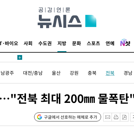
 4.1%로
말고 과감히
쪽 아웃바운
하향
재난지역 선
IT·바이오
사회
수도권
지방
문화
스포츠
연예
희망지 못
제 대응"
전남광주
대전/충남
울산
강원
충북
전북
경남
…"전북 최대 200㎜ 물폭탄
쳐
구글에서 선호하는 매체로 추가
기소