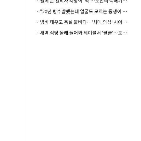
· 엘베 문 열리자 지팡이 '퍽'…노인의 택배기사 폭행 이유
· "20년 병수발했는데 얼굴도 모르는 동생이 유산 절반을"…배다른 형제 상속권 있을까
· 냄비 태우고 욕실 물바다…'치매 의심' 시어머니 검사 권유했다가 '날벼락'
· 새벽 식당 몰래 들어와 테이블서 '쿨쿨'…토사물 남기고 사라진 남성