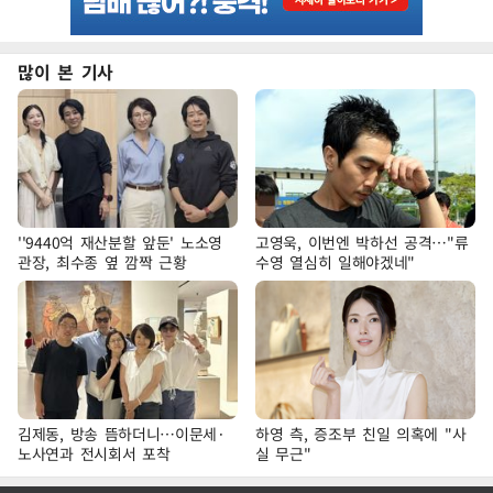
많이 본 기사
''9440억 재산분할 앞둔' 노소영
고영욱, 이번엔 박하선 공격…"류
관장, 최수종 옆 깜짝 근황
수영 열심히 일해야겠네"
김제동, 방송 뜸하더니…이문세·
하영 측, 증조부 친일 의혹에 "사
노사연과 전시회서 포착
실 무근"