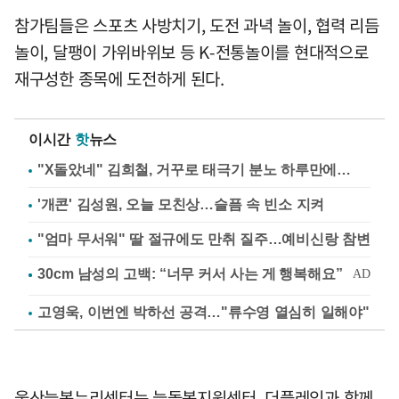
참가팀들은 스포츠 사방치기, 도전 과녁 놀이, 협력 리듬
놀이, 달팽이 가위바위보 등 K-전통놀이를 현대적으로
재구성한 종목에 도전하게 된다.
이시간
핫
뉴스
"X돌았네" 김희철, 거꾸로 태극기 분노 하루만에…
'개콘' 김성원, 오늘 모친상…슬픔 속 빈소 지켜
"엄마 무서워" 딸 절규에도 만취 질주…예비신랑 참변
고영욱, 이번엔 박하선 공격…"류수영 열심히 일해야"
울산늘봄누리센터는 늘돌봄지원센터, 더플레잉과 함께