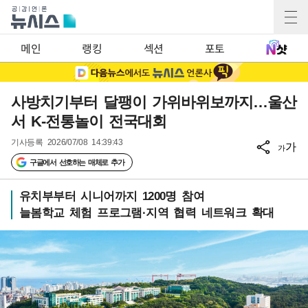
메인
랭킹
섹션
포토
사방치기부터 달팽이 가위바위보까지…울산
서 K-전통놀이 전국대회
기사등록
2026/07/08 14:39:43
가
가
구글에서 선호하는 매체로 추가
유치부부터 시니어까지 1200명 참여
늘봄학교 체험 프로그램·지역 협력 네트워크 확대