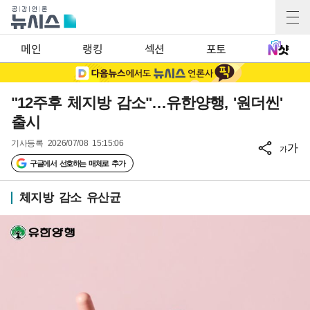
메인
랭킹
섹션
포토
"12주후 체지방 감소"…유한양행, '원더씬'
출시
기사등록
2026/07/08 15:15:06
가
가
구글에서 선호하는 매체로 추가
체지방 감소 유산균