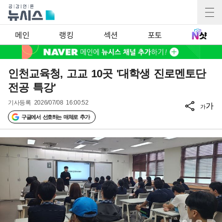
메인
랭킹
섹션
포토
인천교육청, 고교 10곳 '대학생 진로멘토단
전공 특강'
기사등록
2026/07/08 16:00:52
가
가
구글에서 선호하는 매체로 추가