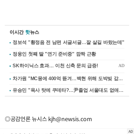
이시간
핫
뉴스
정보석 "황정음 전 남편 서글서글…잘 살길 바랐는데"
정웅인 첫째 딸 "연기 준비중" 깜짝 근황
차가원 "MC몽에 400억 뜯겨…백현 위해 도박빚 갚아줘"
유승민 "육사 탓에 쿠데타?…尹졸업 서울대도 없애나"
◎공감언론 뉴시스
kjh@newsis.com