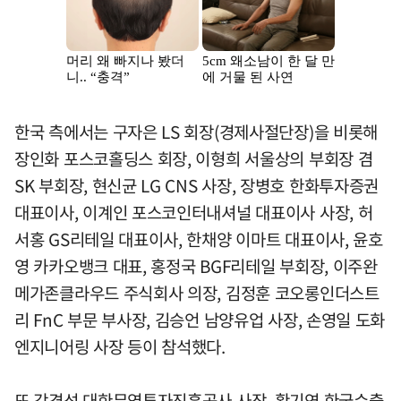
한국 측에서는 구자은 LS 회장(경제사절단장)을 비롯해
장인화 포스코홀딩스 회장, 이형희 서울상의 부회장 겸
SK 부회장, 현신균 LG CNS 사장, 장병호 한화투자증권
대표이사, 이계인 포스코인터내셔널 대표이사 사장, 허
서홍 GS리테일 대표이사, 한채양 이마트 대표이사, 윤호
영 카카오뱅크 대표, 홍정국 BGF리테일 부회장, 이주완
메가존클라우드 주식회사 의장, 김정훈 코오롱인더스트
리 FnC 부문 부사장, 김승언 남양유업 사장, 손영일 도화
엔지니어링 사장 등이 참석했다.
또 강경성 대한무역투자진흥공사 사장, 황기연 한국수출