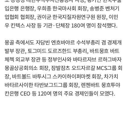
입은행 은행장, 우희종 한국마사회 회장, 송병준 벤처기
업협회 협회장, 권이균 한국지질자원연구원 원장, 이민
우 킨텍스 사장 등 기관·단체장 180여 명이 참석했다.
몽골 측에서도 자담빈 엔흐바야르 수석부총리 겸 경제개
발부 장관, 토그미드 도르즈한드 부총리, 바트뭉흐 바트
체첵 외교부 장관 등 정부인사와 바타르자브 르하그바자
몽골상공회의소 회장, 잠발잠츠 오드자르갈 MCS그룹 회
장, 바트볼드 바투시그 스카이하이퍼마켓 회장, 차가치
바타르사이한 타반보그드그룹 회장, 렌첸바트 뭉흐투야
칸은행 CEO 등 120여 명의 주요 경제인들이 모였다.