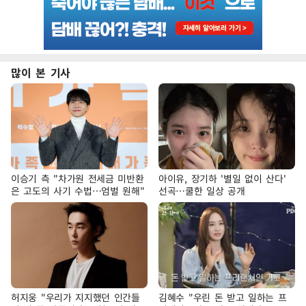
많이 본 기사
이승기 측 "차가원 전세금 미반환
아이유, 장기하 '별일 없이 산다'
은 고도의 사기 수법…엄벌 원해"
선곡…쿨한 일상 공개
허지웅 "우리가 지지했던 인간들
김혜수 "우린 돈 받고 일하는 프