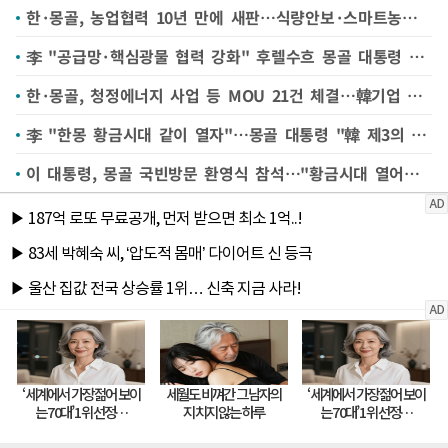
한·몽골, 농업협력 10년 만에 새판…식량안보·스마트농업 맞손
李 "공급망·핵심광물 협력 강화" 후렐수흐 몽골 대통령 "양국 관계 확대발전"(종합2보)
한·몽골, 청정에너지 사업 등 MOU 21건 체결…韓기업 진출 기반 마련
李 "한몽 황금시대 같이 열자"…몽골 대통령 "韓 제3의 이웃"
이 대통령, 몽골 국빈방문 환영식 참석…"황금시대 열어가자"(종합)