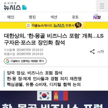
메인
랭킹
섹션
포토
대한상의, '한-몽골 비즈니스 포럼' 개최…LS
구자은·포스코 장인화 참석
기사등록
2026/07/09 20:16:15
가
가
최종수정
2026/07/09 20:24:10
구글에서 선호하는 매체로 추가
양국 정상, 비즈니스 포럼 참석
한-몽 정·재계 인사들과 경협 의지 재천명
핵심광물, 유통·소비재, 디지털 협력 논의