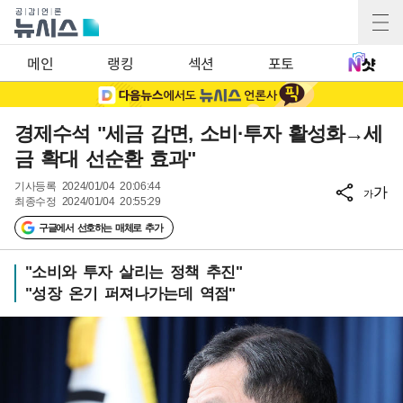
메인
랭킹
섹션
포토
경제수석 "세금 감면, 소비·투자 활성화→세
금 확대 선순환 효과"
기사등록
2024/01/04 20:06:44
가
가
최종수정
2024/01/04 20:55:29
구글에서 선호하는 매체로 추가
"소비와 투자 살리는 정책 추진"
"성장 온기 퍼져나가는데 역점"