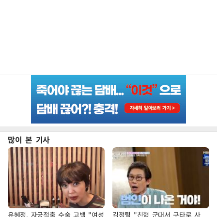
많이 본 기사
유혜정, 자궁적출 수술 고백 "여성
김정렬 "친형 군대서 구타로 사