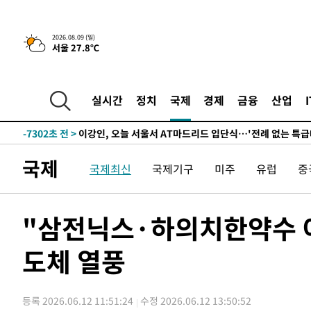
득표
-21344초 전 >
"일본축구협회, 대한축구협회 성 접대 의혹 심판 조사"
-13986초 전 >
[속보]장은수, KLPGA 제주삼다수 역전 우승…데뷔 10년
2026.08.09 (일)
서울 27.8℃
정상
-9351초 전 >
"얼마나 더웠으면"…안동 물길공원서 헤엄친 구렁이 '소동
-9278초 전 >
손흥민, 68분 뛰고 2경기 침묵…LAFC, 톨루카에 1-0 승리
-8550초 전 >
'2경기 연속 침묵' 손흥민, 톨루카전 68분만 뛰고 슈팅 0개
실시간
정치
국제
경제
금융
산업
-7302초 전 >
이강인, 오늘 서울서 AT마드리드 입단식…'전례 없는 특급
1시간 전 >
'여긴 20도, 저긴 50도'…열화상 카메라로 본 폭염 저감시설 
1시간 전 >
콜롬비아 신임 우파 대통령 취임 하루만에 차량폭탄 폭발 사건
국제
국제최신
국제기구
미주
유럽
중
3시간 전 >
튀르키예 외무장관, "메카 3국 방위협정은 이란이 목표 아냐 "
4시간 전 >
이군이 불법 군시설 건설한 레바논 남부에서 레바논군 3명 폭
5시간 전 >
[속보]美중부 사령관, 이스라엘 긴급방문 다중화된 전선 상황
"삼전닉스·하의치한약수 아
-29815초 전 >
이강인 ATM 입단식에 '상암벌 들썩'…"세계적인 선수 
도체 열풍
-28811초 전 >
태풍 돌핀, 중 저장성 타이저우시 해안에 상륙 (1보)
-26157초 전 >
AT마드리드 데뷔 앞둔 이강인, 맨시티전 선발 대신 '벤치 
-24787초 전 >
[속보]與 강원·TK 당원투표 합산 김민석 48.54%로 
등록 2026.06.12 11:51:24
수정 2026.06.12 13:50:52
44.40%
-24121초 전 >
與 강원·TK 당원투표 합산 김민석 46.01%로 승리…정