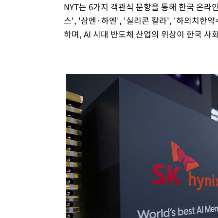
NYT는 6가지 객관식 문항을 통해 한국 온라
스', '삼멘·하멘', '실리콘 칼라', '하의치
하며, AI 시대 반도체 산업의 위상이 한국 