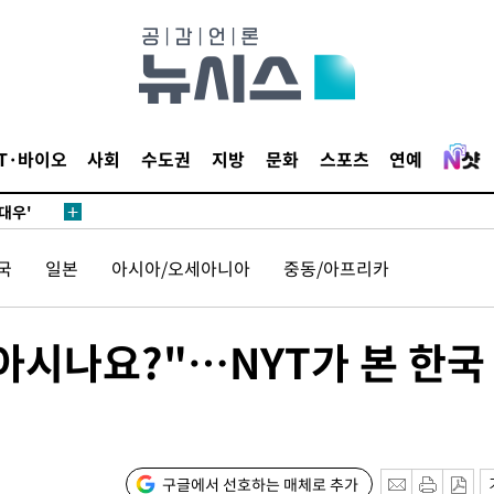
 차에 첫
'
(종합)
IT·바이오
사회
수도권
지방
문화
스포츠
연예
대우'
'온도차'
국
일본
아시아/오세아니아
중동/아프리카
 밝혀
발로 부상
 논의
시나요?"…NYT가 본 한국
되길"
시작'
승리…정청래
구글에서 선호하는 매체로 추가
청래