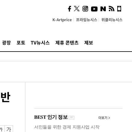
사이 해답 찾았죠"…알을
깨고 나온 '초자아'
K-Artprice
프라임뉴시스
위클리뉴시스
광장
포토
TV뉴시스
제휴 콘텐츠
제보
 반