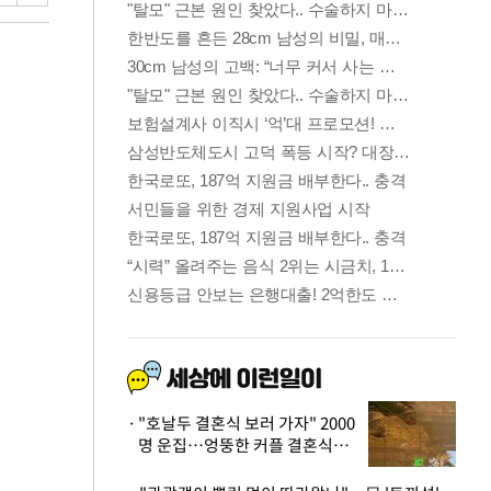
"호날두 결혼식 보러 가자" 2000
명 운집…엉뚱한 커플 결혼식에
'황당'