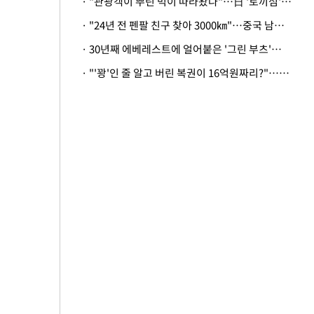
· "관광객이 뿌린 먹이 따라왔나"…日 '토끼섬' 멧돼지, 토끼까지 사냥
· "24년 전 펜팔 친구 찾아 3000㎞"…중국 남성 사연에 '뭉클'
· 30년째 에베레스트에 얼어붙은 '그린 부츠'…드디어 가족 품으로
· "'꽝'인 줄 알고 버린 복권이 16억원짜리?"…극적으로 되찾은 사연