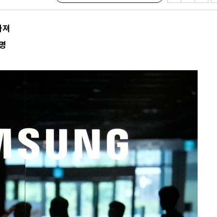
청래 승리
7%·정청래
아져
2%·김민석
명
0.30%
 차에 첫
'
(종합)
대우'
'온도차'
 밝혀
발로 부상
 논의