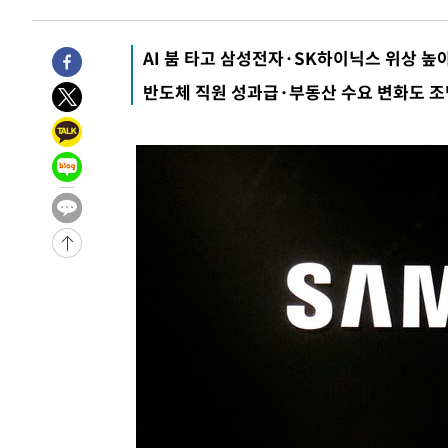
44.53%
-23961초 전 >
[속보]與전대 권리당원투표…강원·경북 김민석, 대구 정
-23768초 전 >
[속보]與 당대표 경선, 경북 권리당원 투표 김민석 47.3
AI 붐 타고 삼성전자·SK하이닉스 위상 높
45.71%
-23670초 전 >
[속보]與 당대표 경선, 대구 권리당원 투표 정청래 47.8
반도체 직원 성과급·부동산 수요 변화도 조
46.35%
-23467초 전 >
[속보]與 당대표 경선, 강원 권리당원 투표 김민석 승리…5
득표
-21385초 전 >
"일본축구협회, 대한축구협회 성 접대 의혹 심판 조사"
-14027초 전 >
[속보]장은수, KLPGA 제주삼다수 역전 우승…데뷔 10년
정상
-9392초 전 >
"얼마나 더웠으면"…안동 물길공원서 헤엄친 구렁이 '소동
-9319초 전 >
손흥민, 68분 뛰고 2경기 침묵…LAFC, 톨루카에 1-0 승리
-8591초 전 >
'2경기 연속 침묵' 손흥민, 톨루카전 68분만 뛰고 슈팅 0개
-7343초 전 >
이강인, 오늘 서울서 AT마드리드 입단식…'전례 없는 특급
1시간 전 >
'여긴 20도, 저긴 50도'…열화상 카메라로 본 폭염 저감시설 
1시간 전 >
콜롬비아 신임 우파 대통령 취임 하루만에 차량폭탄 폭발 사건
3시간 전 >
튀르키예 외무장관, "메카 3국 방위협정은 이란이 목표 아냐 "
4시간 전 >
이군이 불법 군시설 건설한 레바논 남부에서 레바논군 3명 폭
5시간 전 >
[속보]美중부 사령관, 이스라엘 긴급방문 다중화된 전선 상황