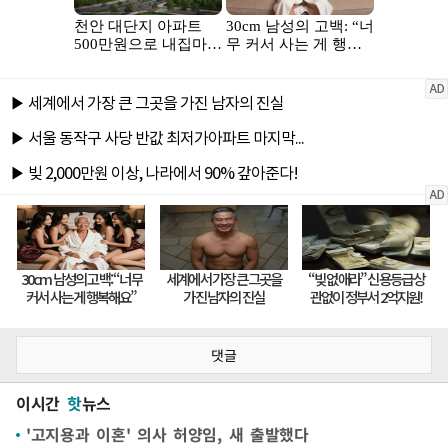
댓글
이시간
핫
뉴스
'고지용과 이혼' 의사 허양임, 새 출발했다