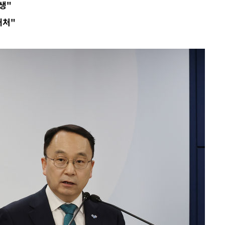
생"
대처"