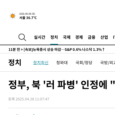
-26420초 전 >
남자 농구, 나고야 아시안게임서 '홈팀' 일본과 한일전
-25796초 전 >
여수 오동도 해상서 모터보트 전복…1명 사망·1명 실종
2026.08.08 (토)
서울 36.7℃
-22023초 전 >
극한폭염 한풀 꺾이지만…'낮 최고 35도' 무더위, 열대야
주 날씨]
-19041초 전 >
축구협회 "압수수색·성접대 논란 사과…쇄신의 기회로 
-17558초 전 >
[속보]'압수수색·성접대 논란' 축구협회 "실망과 걱정 
실시간
정치
국제
경제
금융
산업
송"
-6179초 전 >
'최고 37도' 폭염 지속…강원동해안 최대 150㎜ 비
11분 전 >
[속보]뉴욕증시 상승 마감…S&P 0.6% 나스닥 1.3%↑
-31196초 전 >
백운산서 80년근 천종산삼 9뿌리 발견…감정가 1.3억원
정치
정치최신
청와대
국회/정당
국방/외
-28906초 전 >
선재도서 해루질 나섰다 실종 60대, 닷새 만에 숨진 채 발
-26440초 전 >
남자 농구, 나고야 아시안게임서 '홈팀' 일본과 한일전
-25816초 전 >
여수 오동도 해상서 모터보트 전복…1명 사망·1명 실종
정부, 북 '러 파병' 인정에
-22043초 전 >
극한폭염 한풀 꺾이지만…'낮 최고 35도' 무더위, 열대야
주 날씨]
-19061초 전 >
축구협회 "압수수색·성접대 논란 사과…쇄신의 기회로 
등록 2025.04.28 11:07:47
-17578초 전 >
[속보]'압수수색·성접대 논란' 축구협회 "실망과 걱정 
송"
-6199초 전 >
'최고 37도' 폭염 지속…강원동해안 최대 150㎜ 비
11분 전 >
[속보]뉴욕증시 상승 마감…S&P 0.6% 나스닥 1.3%↑