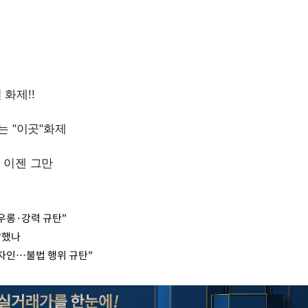
우롱·강력 규탄"
박했나
 자인…불법 행위 규탄"