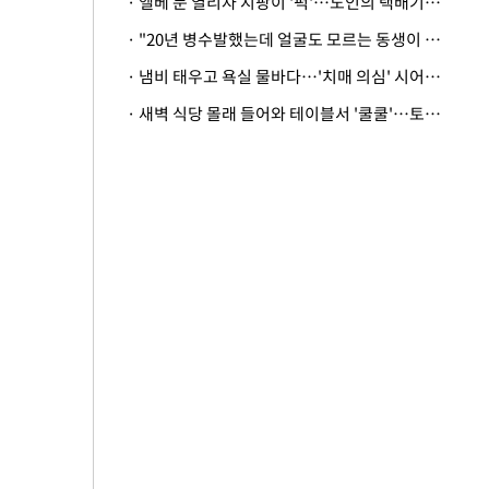
· 엘베 문 열리자 지팡이 '퍽'…노인의 택배기사 폭행 이유
· "20년 병수발했는데 얼굴도 모르는 동생이 유산 절반을"…배다른 형제 상속권 있을까
· 냄비 태우고 욕실 물바다…'치매 의심' 시어머니 검사 권유했다가 '날벼락'
· 새벽 식당 몰래 들어와 테이블서 '쿨쿨'…토사물 남기고 사라진 남성