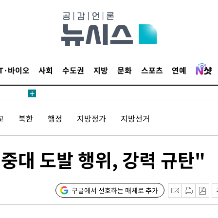
 계속[다음
삼겠다"
안겨드려 죄
IT·바이오
사회
수도권
지방
문화
스포츠
연예
교
북한
행정
지방정가
지방선거
견
 "중대 도발 행위, 강력 규탄"
 계속[다음
삼겠다"
안겨드려 죄
구글에서 선호하는 매체로 추가