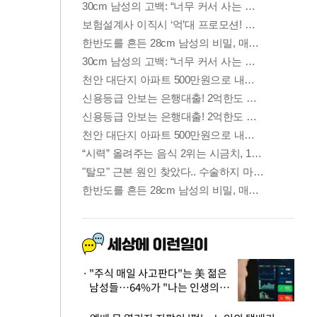
"주식 매일 사고판다"는 美 젊은
남성들…64%가 "나는 인생의
패배자“