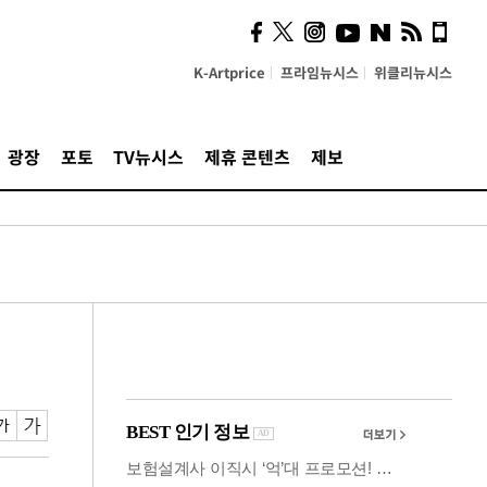
사이 해답 찾았죠"…알을
깨고 나온 '초자아'
K-Artprice
프라임뉴시스
위클리뉴시스
광장
포토
TV뉴시스
제휴 콘텐츠
제보