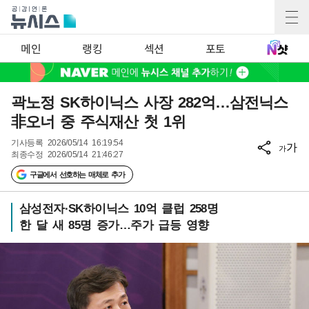
메인
랭킹
섹션
포토
곽노정 SK하이닉스 사장 282억…삼전닉스
非오너 중 주식재산 첫 1위
기사등록
2026/05/14 16:19:54
가
가
최종수정
2026/05/14 21:46:27
구글에서 선호하는 매체로 추가
삼성전자·SK하이닉스 10억 클럽 258명
한 달 새 85명 증가…주가 급등 영향