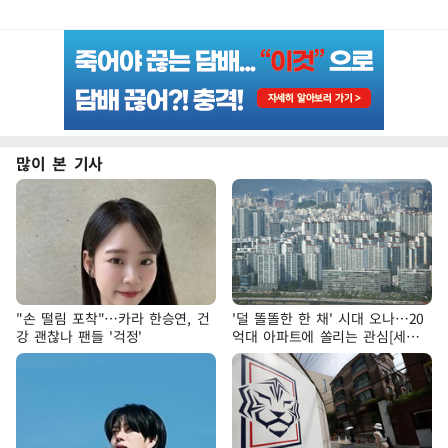
많이 본 기사
"손 떨림 포착"…카라 한승연, 건
'덜 똘똘한 한 채' 시대 오나…20
강 괜찮나 팬들 '걱정'
억대 아파트에 쏠리는 관심[세제
개편, 그 이후②]