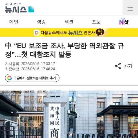
메인
랭킹
섹션
포토
中 “EU 보조금 조사, 부당한 역외관할 규
정”…첫 대항조치 발동
기사등록
2026/05/16 17:33:17
가
가
최종수정
2026/05/16 17:46:24
구글에서 선호하는 매체로 추가