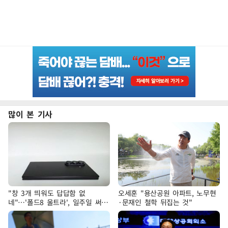
많이 본 기사
"창 3개 띄워도 답답함 없
오세훈 "용산공원 아파트, 노무현
네"…'폴드8 울트라', 일주일 써보
·문재인 철학 뒤집는 것"
니