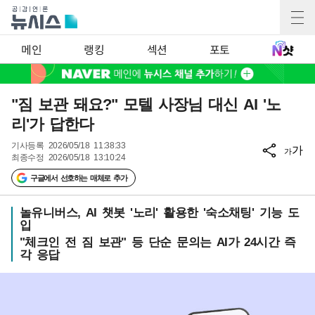
메인
랭킹
섹션
포토
"짐 보관 돼요?" 모텔 사장님 대신 AI '노
리'가 답한다
기사등록
2026/05/18 11:38:33
가
가
최종수정
2026/05/18 13:10:24
구글에서 선호하는 매체로 추가
놀유니버스, AI 챗봇 '노리' 활용한 '숙소채팅' 기능 도
입
"체크인 전 짐 보관" 등 단순 문의는 AI가 24시간 즉
각 응답