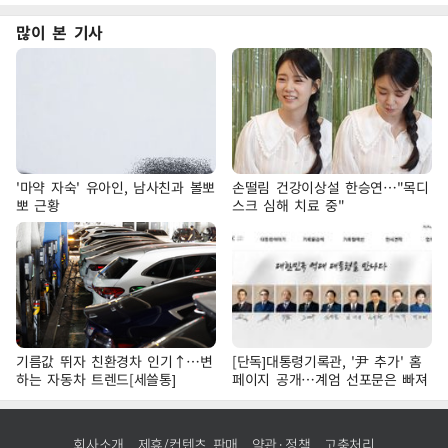
많이 본 기사
'마약 자숙' 유아인, 남사친과 볼뽀
손떨림 건강이상설 한승연…"목디
뽀 근황
스크 심해 치료 중"
기름값 뛰자 친환경차 인기↑…변
[단독]대통령기록관, '尹 추가' 홈
하는 자동차 트렌드[세쓸통]
페이지 공개…계엄 선포문은 빠져
회사소개
제휴/컨텐츠 판매
약관·정책
고충처리