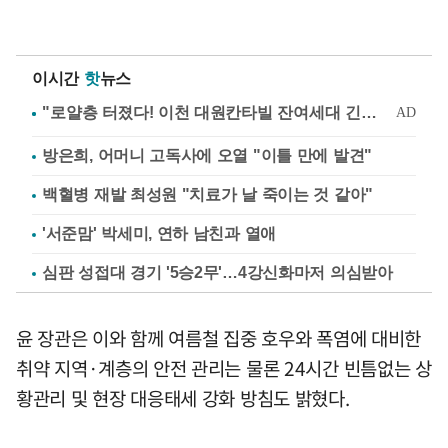
이시간
핫
뉴스
방은희, 어머니 고독사에 오열 "이틀 만에 발견"
백혈병 재발 최성원 "치료가 날 죽이는 것 같아"
'서준맘' 박세미, 연하 남친과 열애
심판 성접대 경기 '5승2무'…4강신화마저 의심받아
윤 장관은 이와 함께 여름철 집중 호우와 폭염에 대비한
취약 지역·계층의 안전 관리는 물론 24시간 빈틈없는 상
황관리 및 현장 대응태세 강화 방침도 밝혔다.