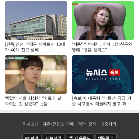
[단독]인천 부평구 아파트서 10대
'서준맘' 박세미, 연하 남자친구와
가 40대 친모 살해
열애 "결혼 생각도"
백혈병 재발 최성원 "치료가 날
[속보]이 대통령 "부동산 공급 기
죽이는 것 같았다" 눈물
존 사고방식 매달리지 말고 과감
히 실천"
회사소개
제휴/컨텐츠 판매
약관·정책
고충처리
PC화면
제보하기
앱 다운로드
맨위로↑