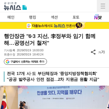
메인
랭킹
섹션
포토
행안장관 "6·3 지선, 李정부와 임기 함께
해…공명선거 철저"
기사등록
2026/05/19 16:00:00
가
가
최종수정
2026/05/19 18:40:24
구글에서 선호하는 매체로 추가
전국 17개 시·도 부단체장과 '중앙지방정책협의회'
"공공 발주공사 안전 점검…2차 지원금 원활 지급"