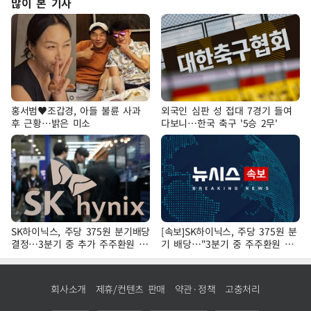
많이 본 기사
홍서범♥조갑경, 아들 불륜 사과
외국인 심판 성 접대 7경기 들여
후 근황…밝은 미소
다보니…한국 축구 '5승 2무'
SK하이닉스, 주당 375원 분기배당
[속보]SK하이닉스, 주당 375원 분
결정…3분기 중 추가 주주환원 발
기 배당…"3분기 중 주주환원 방
표
안 확정"
회사소개
제휴/컨텐츠 판매
약관·정책
고충처리