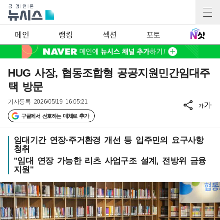
메인
랭킹
섹션
포토
HUG 사장, 협동조합형 공공지원민간임대주
택 방문
기사등록
2026/05/19 16:05:21
가
가
구글에서 선호하는 매체로 추가
임대기간 연장·주거환경 개선 등 입주민의 요구사항
청취
"임대 연장 가능한 리츠 사업구조 설계, 전방위 금융
지원"