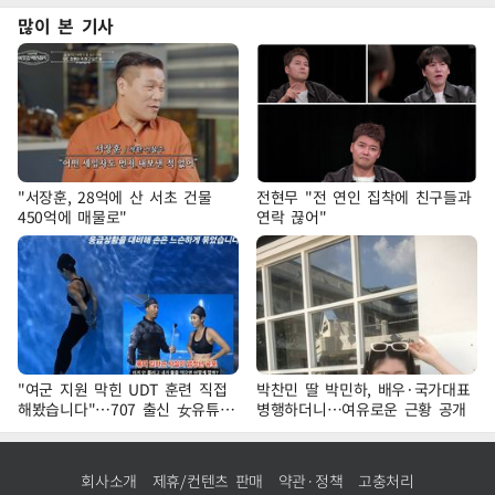
많이 본 기사
"서장훈, 28억에 산 서초 건물
전현무 "전 연인 집착에 친구들과
450억에 매물로"
연락 끊어"
"여군 지원 막힌 UDT 훈련 직접
박찬민 딸 박민하, 배우·국가대표
해봤습니다"…707 출신 女유튜버
병행하더니…여유로운 근황 공개
'완벽 소화'
회사소개
제휴/컨텐츠 판매
약관·정책
고충처리