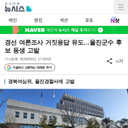
메인
랭킹
섹션
포토
경선 여론조사 거짓응답 유도…울진군수 후
보 동생 고발
기사등록
2026/05/21 17:39:50
가
가
구글에서 선호하는 매체로 추가
경북여심위, 울진경찰서에 고발