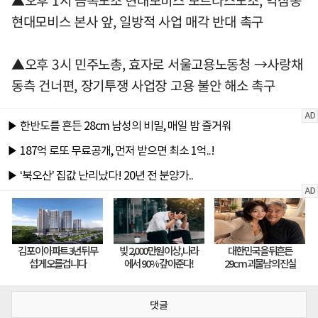
▲오후 1시 금속노조 현대모비스 모트라스노조, 역삼동
현대모비스 본사 앞, 일방적 사업 매각 반대 촉구
▲오후 3시 민주노총, 효자로 서울고용노동청 →사랑채
동측 건너편, 장기투쟁 사업장 고용 불안 해소 촉구
댓글