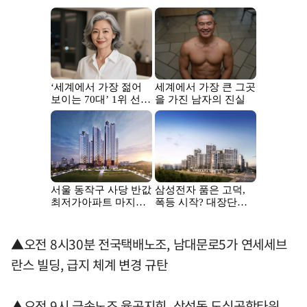
▲오전 8시30분 전국택배노조, 남대문로5가 연세세브
란스 빌딩, 급지 체계 변경 규탄
▲오전 9시 금속노조 율곡지회, 삼성동 도심공항타워