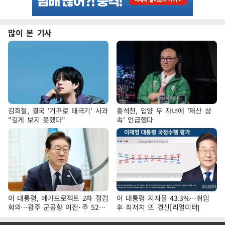
많이 본 기사
김희철, 결국 '거꾸로 태극기' 사과
홍석천, 입양 두 자녀에 '재산 상
"깊게 보지 못했다"
속' 언급했다
이 대통령, 메가프로젝트 2차 점검
이 대통령 지지율 43.3%…취임
회의…광주 군공항 이전·주 52시
후 최저치 또 경신[리얼미터]
간 예외 등 논의