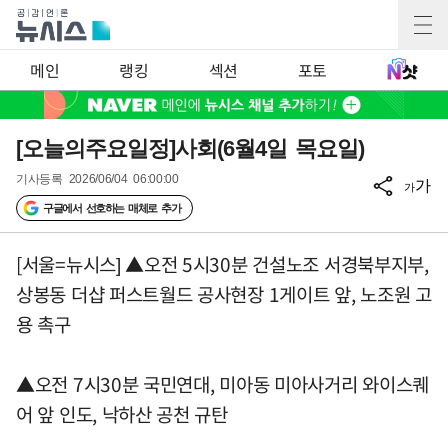
메인
랭킹
섹션
포토
[오늘의주요일정]사회(6월4일 목요일)
기사등록
2026/06/04 06:00:00
가
가
구글에서 선호하는 매체로 추가
[서울=뉴시스] ▲오전 5시30분 건설노조 서경북부지부,
상봉동 더샵 퍼스트월드 공사현장 1게이트 앞, 노조원 고
용 촉구
▲오전 7시30분 국민연대, 미아동 미아사거리 와이스퀘
어 앞 인도, 낙하산 공천 규탄