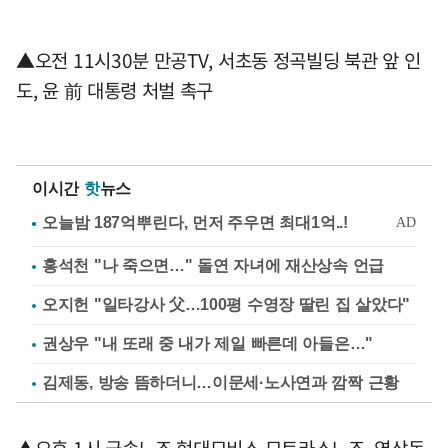
▲오전 11시30분 만공TV, 서초동 정곡빌딩 북관 앞 인
도, 윤 前 대통령 처벌 촉구
이시간
핫
뉴스
홍석천 "나 죽으면…" 돌연 자녀에 재산상속 언급
오지헌 "일타강사 父…100평 수영장 딸린 집 살았다"
권상우 "내 또래 중 내가 제일 빠른데 아들은…"
김제동, 방송 뜸하더니…이문세·노사연과 깜짝 근황