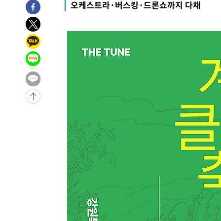
오케스트라·버스킹·드론쇼까지 다채
-27265초 전 >
이강인, 오늘 서울서 AT마드리드 입단식…'전례 없는 특
-14147초 전 >
'여긴 20도, 저긴 50도'…열화상 카메라로 본 폭염 저감
차'
-13618초 전 >
콜롬비아 신임 우파 대통령 취임 하루만에 차량폭탄 폭발
-7212초 전 >
튀르키예 외무장관, "메카 3국 방위협정은 이란이 목표 아냐
-4420초 전 >
이군이 불법 군시설 건설한 레바논 남부에서 레바논군 3명 
상
-1538초 전 >
[속보]美중부 사령관, 이스라엘 긴급방문 다중화된 전선 상
6분 전 >
美 국방부, 켄달 전 공군장관 보안허가 취소…“에어포스원 기밀
누출”
7분 전 >
‘축구의 신’ 아르헨티나 축구 선수 메시의 부친 지병 별세
7분 전 >
“美 이란전 무기 소진…북한과 분쟁시 주한 미군 취약해질 수 있