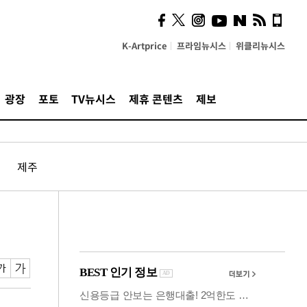
사이 해답 찾았죠"…알을
깨고 나온 '초자아'
K-Artprice
프라임뉴시스
위클리뉴시스
광장
포토
TV뉴시스
제휴 콘텐츠
제보
제주