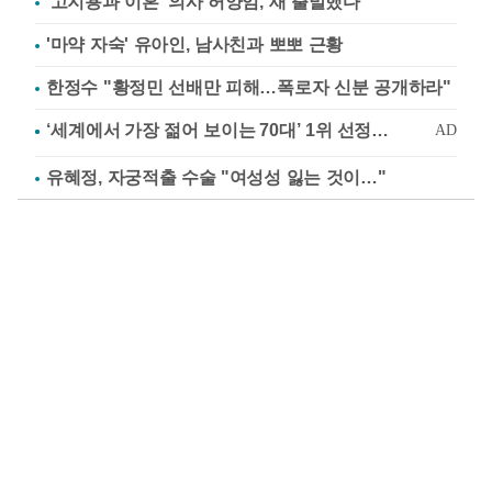
'고지용과 이혼' 의사 허양임, 새 출발했다
'마약 자숙' 유아인, 남사친과 뽀뽀 근황
한정수 "황정민 선배만 피해…폭로자 신분 공개하라"
유혜정, 자궁적출 수술 "여성성 잃는 것이…"