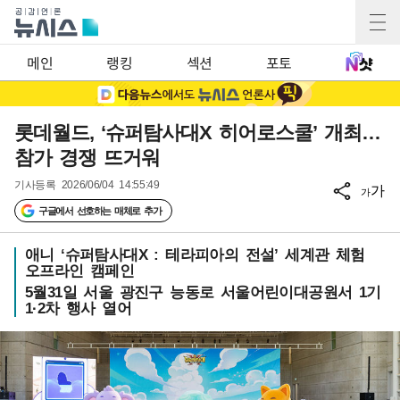
메인
랭킹
섹션
포토
롯데월드, ‘슈퍼탐사대X 히어로스쿨’ 개최…
참가 경쟁 뜨거워
기사등록
2026/06/04 14:55:49
가
가
구글에서 선호하는 매체로 추가
애니 ‘슈퍼탐사대X : 테라피아의 전설’ 세계관 체험
오프라인 캠페인
5월31일 서울 광진구 능동로 서울어린이대공원서 1기
1·2차 행사 열어