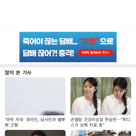
많이 본 기사
'마약 자숙' 유아인, 남사친과 볼뽀
손떨림 건강이상설 한승연…"목디
뽀 근황
스크 심해 치료 중"