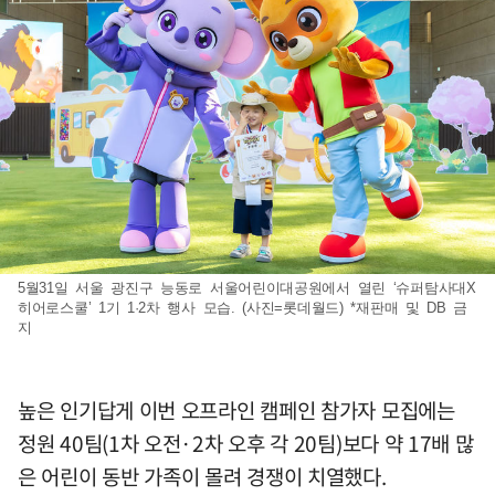
5월31일 서울 광진구 능동로 서울어린이대공원에서 열린 ‘슈퍼탐사대X
히어로스쿨’ 1기 1·2차 행사 모습. (사진=롯데월드) *재판매 및 DB 금
지
높은 인기답게 이번 오프라인 캠페인 참가자 모집에는
정원 40팀(1차 오전·2차 오후 각 20팀)보다 약 17배 많
은 어린이 동반 가족이 몰려 경쟁이 치열했다.