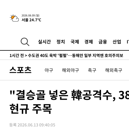
민수·김용 순
-1933초 전 >
[속보]김민석, 與 전대 당원투표 누적 득표율 45.42%로 
래 44.56%
-1215초 전 >
[속보]與 대표 경선 제주·인천 당원투표…金 47.75%·鄭 4
2026.08.09 (일)
서울 24.7℃
宋 10.17%
-749초 전 >
이강인 "아틀레티코 이적 기뻐…등번호 7번 의미보단 팀 위해
-684초 전 >
[속보]與 당대표 경선, 제주·인천 권리당원 투표 김민석 승
1시간 전 >
낮 최고 35도 '무더위'…동해안 시간당 30㎜ '강한 비'[내일
실시간
정치
국제
경제
금융
산업
1시간 전 >
[속보]이강인 "감독님이 원하는 마음 느꼈고, 많은 트로피 원
티코 이적"
1시간 전 >
수도권 40도 육박 '펄펄'…동해안 일부 지역엔 호의주의보
2시간 전 >
온열질환 사망자 3명 늘어…누적 환자 3000명 돌파
스포츠
야구
해외야구
축구
해외축구
3시간 전 >
강릉에 시간당 81.4㎜ 물폭탄…도로 잠기고 담벼락 붕괴
4시간 전 >
백운산서 80년근 천종산삼 9뿌리 발견…감정가 1.3억원
5시간 전 >
선재도서 해루질 나섰다 실종 60대, 닷새 만에 숨진 채 발견
"결승골 넣은 韓공격수, 
6시간 전 >
남자 농구, 나고야 아시안게임서 '홈팀' 일본과 한일전
현규 주목
6시간 전 >
여수 오동도 해상서 모터보트 전복…1명 사망·1명 실종
7시간 전 >
극한폭염 한풀 꺾이지만…'낮 최고 35도' 무더위, 열대야 계
날씨]
8시간 전 >
축구협회 "압수수색·성접대 논란 사과…쇄신의 기회로 삼겠
등록 2026.06.13 09:40:05
8시간 전 >
[속보]'압수수색·성접대 논란' 축구협회 "실망과 걱정 안겨드