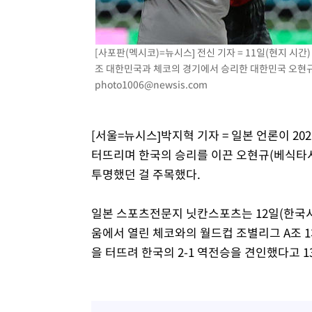
6시간 전 >
여수 오동도 해상서 모터보트 전복…1명 사망·1명 실종
7시간 전 >
극한폭염 한풀 꺾이지만…'낮 최고 35도' 무더위, 열대야 계
[사포판(멕시코)=뉴시스] 전신 기자 = 11일(현지 시
날씨]
8시간 전 >
축구협회 "압수수색·성접대 논란 사과…쇄신의 기회로 삼겠
조 대한민국과 체코의 경기에서 승리한 대한민국 오현규가 기
8시간 전 >
[속보]'압수수색·성접대 논란' 축구협회 "실망과 걱정 안겨드
photo1006@newsis.com
11시간 전 >
'최고 37도' 폭염 지속…강원동해안 최대 150㎜ 비
13시간 전 >
[속보]뉴욕증시 상승 마감…S&P 0.6% 나스닥 1.3%↑
[서울=뉴시스]박지혁 기자 = 일본 언론이 2
터뜨리며 한국의 승리를 이끈 오현규(베식타시
투명했던 걸 주목했다.
일본 스포츠전문지 닛칸스포츠는 12일(한국
움에서 열린 체코와의 월드컵 조별리그 A조 1
을 터뜨려 한국의 2-1 역전승을 견인했다고 1