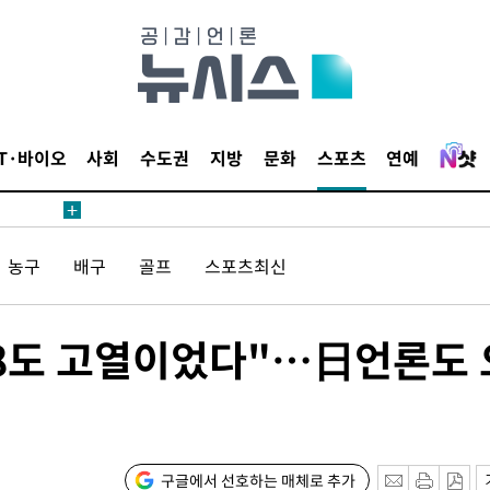
1위… 정청
2.08%·
 뛸 것"
리
날씨]
IT·바이오
사회
수도권
지방
문화
스포츠
연예
해 아틀레
농구
배구
골프
스포츠최신
38도 고열이었다"…日언론도 
속[다음주
다"
구글에서 선호하는 매체로 추가
려 죄송"