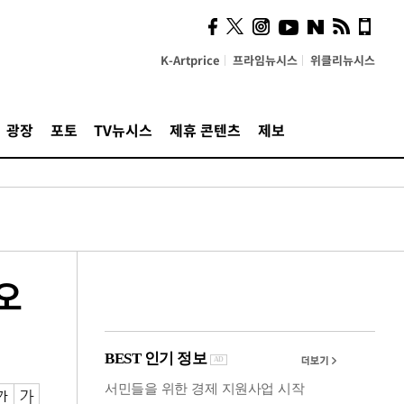
사이 해답 찾았죠"…알을
깨고 나온 '초자아'
K-Artprice
프라임뉴시스
위클리뉴시스
광장
포토
TV뉴시스
제휴 콘텐츠
제보
오