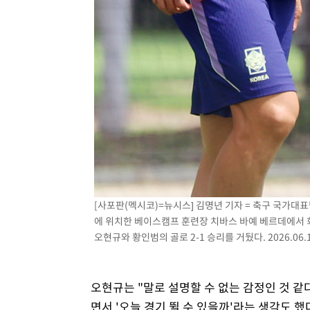
[사포판(멕시코)=뉴시스] 김명년 기자 = 축구 국가대
에 위치한 베이스캠프 훈련장 치바스 바예 베르데에서 
오현규와 황인범의 골로 2-1 승리를 거뒀다. 2026.06.
오현규는 "말로 설명할 수 없는 감정인 것 같다
면서 '오늘 경기 뛸 수 있을까'라는 생각도 