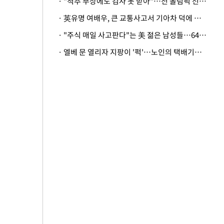
· "척추 부상에도 검사 못 받아"…전 올림픽 선수, 美봅슬레이협회 상대 소송
· 英유명 여배우, 큰 교통사고서 기아차 덕에 살았다
· "주식 매일 사고판다"는 美 젊은 남성들…64%가 "나는 인생의 패배자“
· 엘베 문 열리자 지팡이 '퍽'…노인의 택배기사 폭행 이유