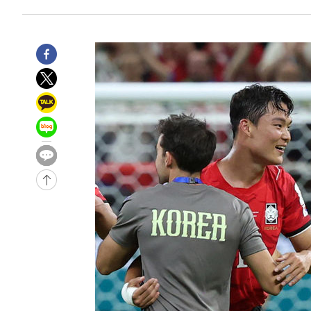
11시간 전 >
'최고 37도' 폭염 지속…강원동해안 최대 150㎜ 비
13시간 전 >
[속보]뉴욕증시 상승 마감…S&P 0.6% 나스닥 1.3%↑
-10953초 전 >
이란 "호르무즈 재개방 합의 근접…美 배상 선행돼야"
-2000초 전 >
[속보]與최고위원 제주·인천 순회경선…박선원·최민희·
민수·김용 순
-1953초 전 >
[속보]김민석, 與 전대 당원투표 누적 득표율 45.42%로 
래 44.56%
-1235초 전 >
[속보]與 대표 경선 제주·인천 당원투표…金 47.75%·鄭 4
宋 10.17%
-769초 전 >
이강인 "아틀레티코 이적 기뻐…등번호 7번 의미보단 팀 위해
-704초 전 >
[속보]與 당대표 경선, 제주·인천 권리당원 투표 김민석 승
1시간 전 >
낮 최고 35도 '무더위'…동해안 시간당 30㎜ '강한 비'[내일
1시간 전 >
[속보]이강인 "감독님이 원하는 마음 느꼈고, 많은 트로피 원
티코 이적"
1시간 전 >
수도권 40도 육박 '펄펄'…동해안 일부 지역엔 호의주의보
2시간 전 >
온열질환 사망자 3명 늘어…누적 환자 3000명 돌파
3시간 전 >
강릉에 시간당 81.4㎜ 물폭탄…도로 잠기고 담벼락 붕괴
4시간 전 >
백운산서 80년근 천종산삼 9뿌리 발견…감정가 1.3억원
5시간 전 >
선재도서 해루질 나섰다 실종 60대, 닷새 만에 숨진 채 발견
6시간 전 >
남자 농구, 나고야 아시안게임서 '홈팀' 일본과 한일전