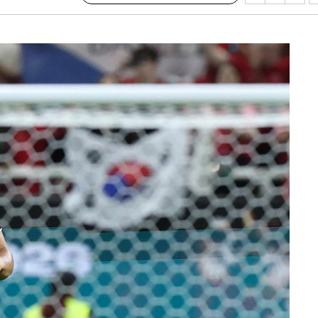
서미화·한
1위… 정청
2.08%·
 뛸 것"
리
날씨]
해 아틀레