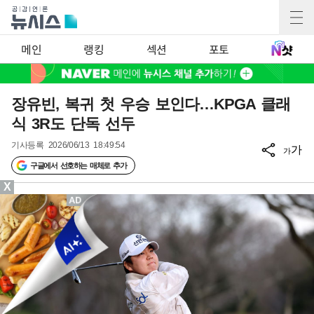
메인
랭킹
섹션
포토
장유빈, 복귀 첫 우승 보인다…KPGA 클래
식 3R도 단독 선두
기사등록
2026/06/13 18:49:54
가
가
구글에서 선호하는 매체로 추가
X