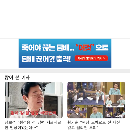
많이 본 기사
정보석 "황정음 전 남편 서글서글
황기순 "원정 도박으로 전 재산
한 인상이었는데…"
잃고 필리핀 도피"