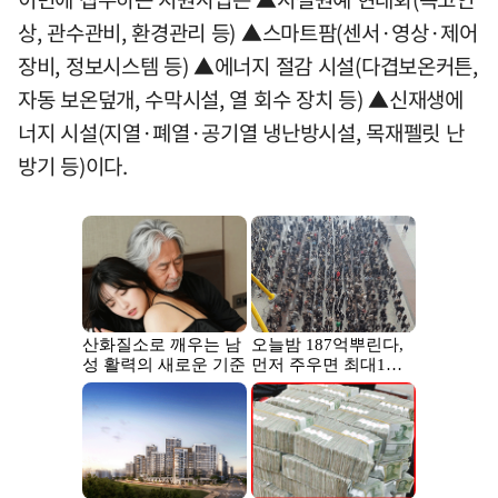
상, 관수관비, 환경관리 등) ▲스마트팜(센서·영상·제어
장비, 정보시스템 등) ▲에너지 절감 시설(다겹보온커튼,
자동 보온덮개, 수막시설, 열 회수 장치 등) ▲신재생에
너지 시설(지열·폐열·공기열 냉난방시설, 목재펠릿 난
방기 등)이다.