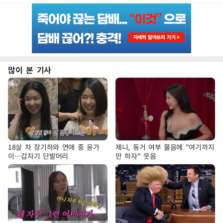
많이 본 기사
18살 차 장기하와 연애 중 윤가
제니, 동거 여부 물음에 "여기까지
이…갑자기 단발머리
만 하자" 웃음