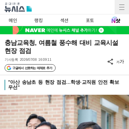
메인
랭킹
섹션
포토
충남교육청, 여름철 풍수해 대비 교육시설
현장 점검
기사등록
2026/07/08 16:09:11
가
가
구글에서 선호하는 매체로 추가
"아산 송남초 등 현장 점검…학생·교직원 안전 확보
우선"