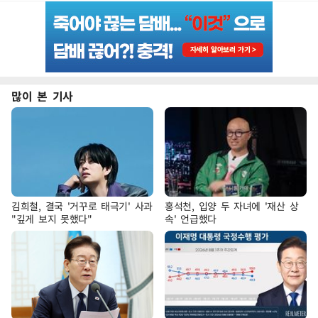
많이 본 기사
김희철, 결국 '거꾸로 태극기' 사과
홍석천, 입양 두 자녀에 '재산 상
"깊게 보지 못했다"
속' 언급했다