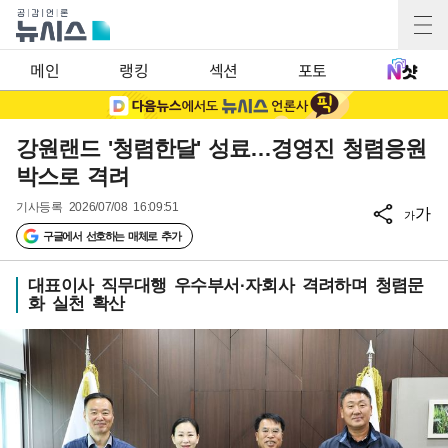
메인
랭킹
섹션
포토
강원랜드 '청렴한달' 성료…경영진 청렴응원
박스로 격려
기사등록
2026/07/08 16:09:51
가
가
구글에서 선호하는 매체로 추가
대표이사 직무대행 우수부서·자회사 격려하며 청렴문
화 실천 확산