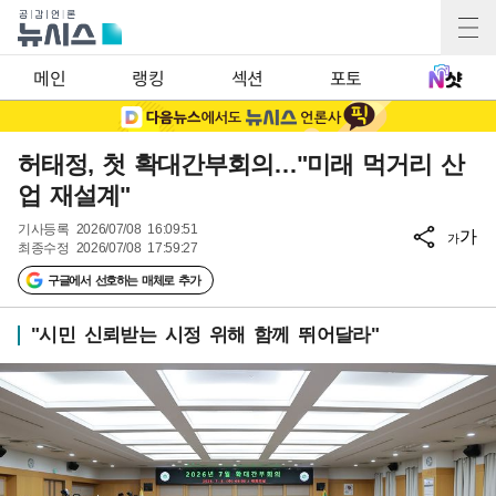
메인
랭킹
섹션
포토
허태정, 첫 확대간부회의…"미래 먹거리 산
업 재설계"
기사등록
2026/07/08 16:09:51
가
가
최종수정
2026/07/08 17:59:27
구글에서 선호하는 매체로 추가
"시민 신뢰받는 시정 위해 함께 뛰어달라"