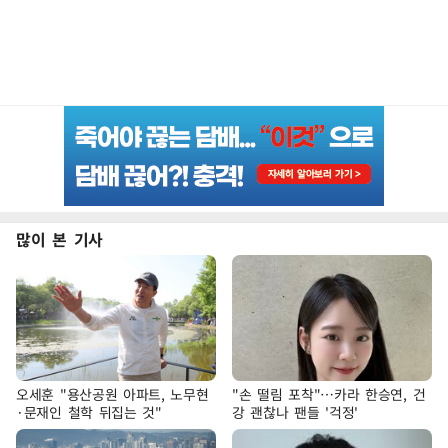
많이 본 기사
오세훈 "용산공원 아파트, 노무현
"손 떨림 포착"…카라 한승연, 건
·문재인 철학 뒤집는 것"
강 괜찮나 팬들 '걱정'