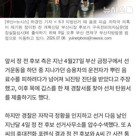
[부산=뉴시스] 하경민 기자 = 6·3 지방선거 때 음료 피습 자작극 의혹
이 제기된 정이한 전 개혁신당 부산시장 후보가 구속전피의자심문(영
장실질심사)에 출석하기 위해 8일 오후 부산 연제구 부산지방법원 법
정으로 이동하고 있다. 2026.07.08.
yulnetphoto@newsis.com
앞서 정 전 후보 측은 지난 4월27일 부산 금정구에서 선
거운동을 하던 중 지나가던 승용차의 운전자가 뿌린 음
료수를 피하려다가 넘어져 뇌진탕 진단을 받았다고 주장
했고, 이후 목에 깁스를 한 채 경찰서를 찾아 선처 탄원서
를 제출하기도 했다.
하지만 경찰은 자작극 정황을 인지하고 선거 다음 날인
지난달 4일 정 전 후보 선거사무소를 압수수색했다. 또 A
씨의 휴대전화 포렌식 결과 정 전 후보와 A씨 간 사전 통