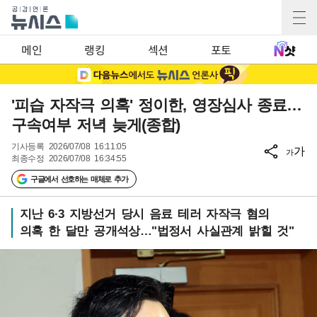
메인
랭킹
섹션
포토
'피습 자작극 의혹' 정이한, 영장심사 종료…
구속여부 저녁 늦게(종합)
기사등록
2026/07/08 16:11:05
가
가
최종수정
2026/07/08 16:34:55
구글에서 선호하는 매체로 추가
지난 6·3 지방선거 당시 음료 테러 자작극 혐의
의혹 한 달만 공개석상…"법정서 사실관계 밝힐 것"