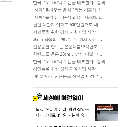
옥상 '쓰레기 테러' 범인 잡았는
데…과태료 3만원 처분에 숙박업
주 허탈