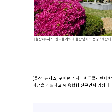
-8033초 전 >
이란, 호르무즈서 "적국 목표물들"과 대치로 남부 케슘섬
례 큰 폭발음
-6748초 전 >
[속보]美, 폴리실리콘 수입 규제…파생제품 15% 관세, 12
효
-4899초 전 >
[속보]트럼프, 美 원정출산 금지 행정명령 서명
-2599초 전 >
[속보] 뉴욕증시, 일제 하락 마감…나스닥 0.06%↓
[울산=뉴시스] 한국폴리텍대 울산캠퍼스 전경 *재판매 
[울산=뉴시스] 구미현 기자 = 한국폴리텍대학
과정을 개설하고 AI 융합형 전문인력 양성에 