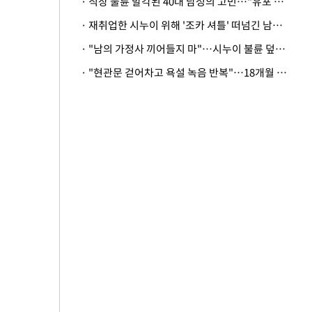
· 직장 불륜 발각된 40대 남성의 고민…"유포 동료 명예훼손·협박죄 고소 가능할까"
· 재취업한 시누이 위해 '조카 셔틀' 떠넘긴 남편…아내 "난 못한다"
· "남의 가정사 끼어들지 마"…시누이 불륜 덮으려는 남편에 억울한 아내
· "현관문 걷어차고 욕설 녹음 반복"…18개월 아기 키우는 집 뒤흔든 '앞집의 비극'