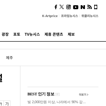
시, 스마트폰 액세서리에
NFC 더했다
K-Artprice
프라임뉴시스
위클리뉴시스
광장
포토
TV뉴시스
제휴 콘텐츠
제보
제주
설