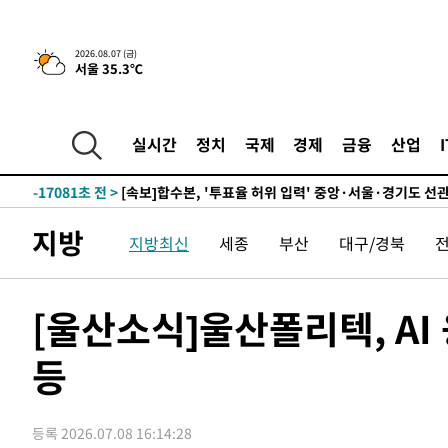
25.3%↑
-23777초 전 >
[속보]'채상병 순직 책임' 임성근, 항소심도 징역 3년
-23643초 전 >
[속보]종합특검, '관저이전 봐주기 감사' 유병호 구속기소
2026.08.07 (금)
서울 35.3℃
-20243초 전 >
민주 콩고 에볼라환자 4천명 돌파, 4053명 발생 1850명
-19493초 전 >
[속보]'300억원대 사기 혐의' 차가원 대표 구속 송치
-18687초 전 >
"미 전국적 살모네라 식중독 원인은 멕시코산 할라피뇨"--
실시간
정치
국제
경제
금융
산업
-17200초 전 >
[속보]경찰·노동부, HL만도 평택사업장 끼임 사망 관련
-17081초 전 >
[속보]합수본, '투표율 허위 입력' 중앙·서울·경기도 선관
압수수색
-16836초 전 >
[속보]원·달러 환율, 오전 9시 1423.8원
지방
지방최신
세종
부산
대구/경북
-16632초 전 >
[속보]삼성전자·SK하이닉스 동반 강보합…1%대 상승 
-16618초 전 >
[속보]코스닥, 5.95포인트(0.74%) 상승한 807.62개장
-16586초 전 >
[속보]코스피, 6300선 재탈환…1.09% 오른 6365.07 
[울산소식]울산폴리텍, AI 
-13751초 전 >
시리아 다마스쿠스 교외에서 미니버스 폭발.. 14명 부상, 
태
등
-13049초 전 >
입추에도 극한더위…서울 낮 39도 '폭염중대경보'
-8013초 전 >
이란, 호르무즈서 "적국 목표물들"과 대치로 남부 케슘섬
례 큰 폭발음
-6728초 전 >
[속보]美, 폴리실리콘 수입 규제…파생제품 15% 관세, 12
등록 2026.07.08 16:14:28
효
-4879초 전 >
[속보]트럼프, 美 원정출산 금지 행정명령 서명