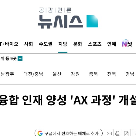
 사망
 CDC
IT·바이오
사회
수도권
지방
문화
스포츠
연예
 압수수색
위 등 9곳
전남광주
대전/충남
울산
강원
충북
전북
경남
출발
개장
융합 인재 양성 'AX 과정' 개
3명은 중
에서 두차
0일 후 발
구글에서 선호하는 매체로 추가