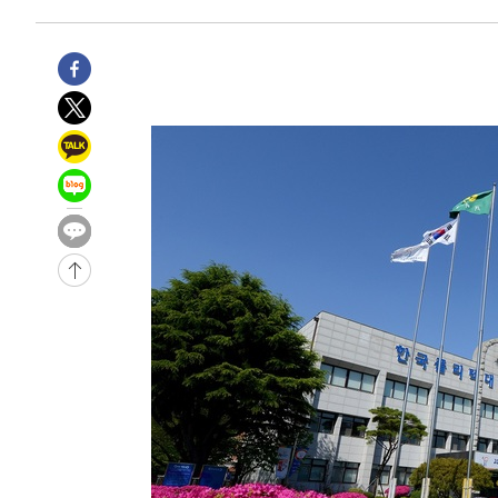
-2579초 전 >
[속보] 뉴욕증시, 일제 하락 마감…나스닥 0.06%↓
-31312초 전 >
[속보]국힘 윤리위, '돌려차기 발언' 진종오·서범수 징계
-26637초 전 >
[속보] 7월 중국 수출 23.9%↑ 수입 27.5%↑…무역총
25.3%↑
-23797초 전 >
[속보]'채상병 순직 책임' 임성근, 항소심도 징역 3년
-23663초 전 >
[속보]종합특검, '관저이전 봐주기 감사' 유병호 구속기소
-20263초 전 >
민주 콩고 에볼라환자 4천명 돌파, 4053명 발생 1850명
-19513초 전 >
[속보]'300억원대 사기 혐의' 차가원 대표 구속 송치
-18707초 전 >
"미 전국적 살모네라 식중독 원인은 멕시코산 할라피뇨"--
-17220초 전 >
[속보]경찰·노동부, HL만도 평택사업장 끼임 사망 관련
-17101초 전 >
[속보]합수본, '투표율 허위 입력' 중앙·서울·경기도 선관
압수수색
-16856초 전 >
[속보]원·달러 환율, 오전 9시 1423.8원
-16652초 전 >
[속보]삼성전자·SK하이닉스 동반 강보합…1%대 상승 
-16638초 전 >
[속보]코스닥, 5.95포인트(0.74%) 상승한 807.62개장
-16606초 전 >
[속보]코스피, 6300선 재탈환…1.09% 오른 6365.07 
-13771초 전 >
시리아 다마스쿠스 교외에서 미니버스 폭발.. 14명 부상, 
태
-13069초 전 >
입추에도 극한더위…서울 낮 39도 '폭염중대경보'