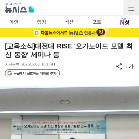
메인
랭킹
섹션
포토
[교육소식]대전대 RISE '오가노이드 모델 최
신 동향' 세미나 등
기사등록
2026/07/08 16:13:41
가
가
구글에서 선호하는 매체로 추가