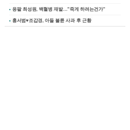
응팔 최성원, 백혈병 재발…"죽게 하려는건가"
홍서범♥조갑경, 아들 불륜 사과 후 근황