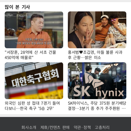
많이 본 기사
"서장훈, 28억에 산 서초 건물
홍서범♥조갑경, 아들 불륜 사과
450억에 매물로"
후 근황…밝은 미소
외국인 심판 성 접대 7경기 들여
SK하이닉스, 주당 375원 분기배당
다보니…한국 축구 '5승 2무'
결정…3분기 중 추가 주주환원 발
표
회사소개
제휴/컨텐츠 판매
약관·정책
고충처리