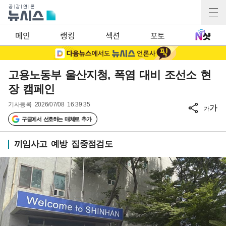
메인
랭킹
섹션
포토
고용노동부 울산지청, 폭염 대비 조선소 현
장 캠페인
기사등록
2026/07/08 16:39:35
가
가
구글에서 선호하는 매체로 추가
끼임사고 예방 집중점검도