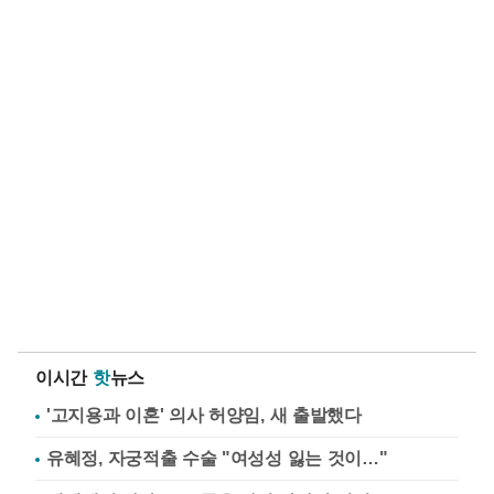
이시간
핫
뉴스
'고지용과 이혼' 의사 허양임, 새 출발했다
유혜정, 자궁적출 수술 "여성성 잃는 것이…"