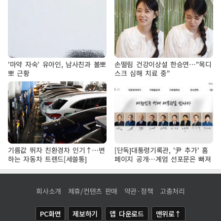
'마약 자숙' 유아인, 남사친과 볼뽀
손떨림 건강이상설 한승연…"목디
뽀 근황
스크 심해 치료 중"
기름값 뛰자 친환경차 인기↑…변
[단독]대통령기록관, '尹 추가' 홈
하는 자동차 트렌드[세쓸통]
페이지 공개…계엄 선포문은 빠져
회사소개
제휴/컨텐츠 판매
약관·정책
고충처리
PC화면
제보하기
앱 다운로드
맨위로↑