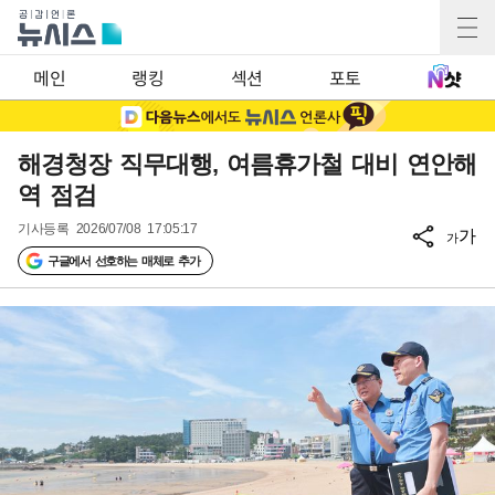
메인
랭킹
섹션
포토
해경청장 직무대행, 여름휴가철 대비 연안해
역 점검
기사등록
2026/07/08 17:05:17
가
가
구글에서 선호하는 매체로 추가