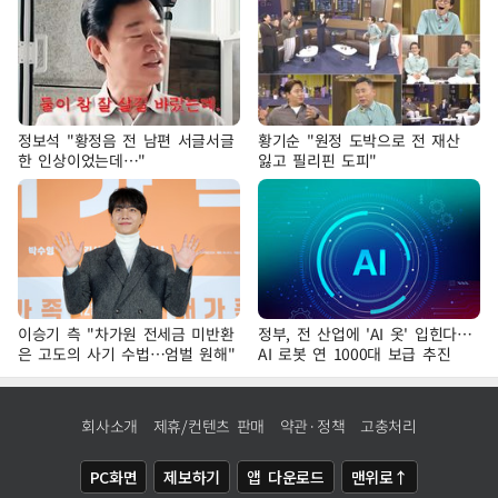
정보석 "황정음 전 남편 서글서글
황기순 "원정 도박으로 전 재산
한 인상이었는데…"
잃고 필리핀 도피"
이승기 측 "차가원 전세금 미반환
정부, 전 산업에 'AI 옷' 입힌다…
은 고도의 사기 수법…엄벌 원해"
AI 로봇 연 1000대 보급 추진
회사소개
제휴/컨텐츠 판매
약관·정책
고충처리
PC화면
제보하기
앱 다운로드
맨위로↑