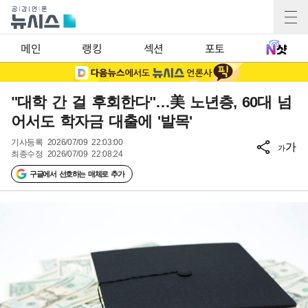
메인
랭킹
섹션
포토
"대학 간 걸 후회한다"…美 노년층, 60대 넘
어서도 학자금 대출에 '발목'
기사등록
2026/07/09 22:03:00
가
가
최종수정
2026/07/09 22:08:24
구글에서 선호하는 매체로 추가