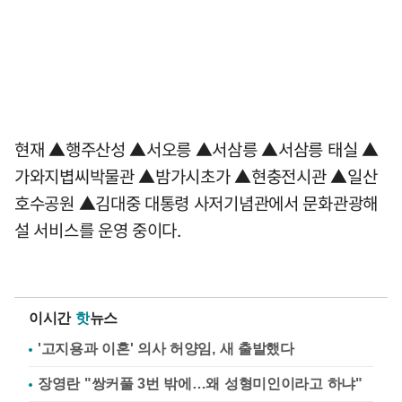
현재 ▲행주산성 ▲서오릉 ▲서삼릉 ▲서삼릉 태실 ▲
가와지볍씨박물관 ▲밤가시초가 ▲현충전시관 ▲일산
호수공원 ▲김대중 대통령 사저기념관에서 문화관광해
설 서비스를 운영 중이다.
이시간
핫
뉴스
'고지용과 이혼' 의사 허양임, 새 출발했다
장영란 "쌍커풀 3번 밖에…왜 성형미인이라고 하냐"