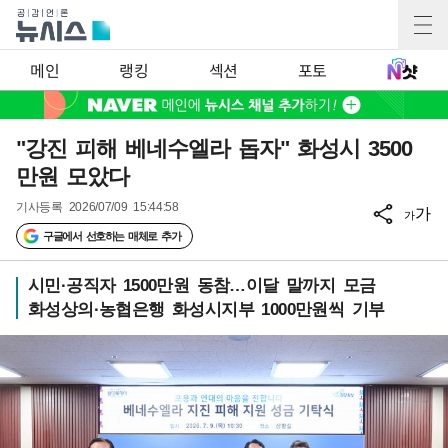
메인
랭킹
섹션
포토
"강진 피해 베네수엘라 돕자" 화성시 3500
만원 모았다
기사등록
2026/07/09 15:44:58
가
가
구글에서 선호하는 매체로 추가
시민·공직자 1500만원 동참…이달 말까지 모금
화성상의·농협은행 화성시지부 1000만원씩 기부