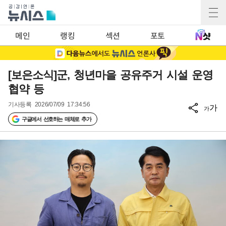
메인
랭킹
섹션
포토
[보은소식]군, 청년마을 공유주거 시설 운영
협약 등
기사등록
2026/07/09 17:34:56
가
가
구글에서 선호하는 매체로 추가