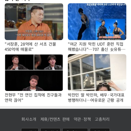
"서장훈, 28억에 산 서초 건물
"여군 지원 막힌 UDT 훈련 직접
450억에 매물로"
해봤습니다"…707 출신 女유튜버
'완벽 소화'
전현무 "전 연인 집착에 친구들과
박찬민 딸 박민하, 배우·국가대표
연락 끊어"
병행하더니…여유로운 근황 공개
회사소개
제휴/컨텐츠 판매
약관·정책
고충처리