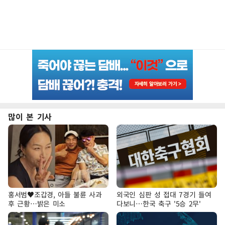
많이 본 기사
홍서범♥조갑경, 아들 불륜 사과
외국인 심판 성 접대 7경기 들여
후 근황…밝은 미소
다보니…한국 축구 '5승 2무'