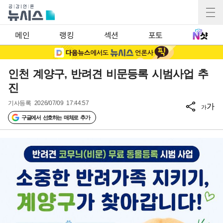
메인
랭킹
섹션
포토
인천 계양구, 반려견 비문등록 시범사업 추
진
기사등록
2026/07/09 17:44:57
가
가
구글에서 선호하는 매체로 추가