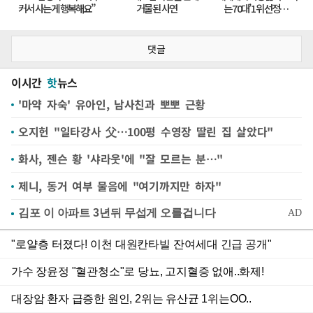
댓글
이시간
핫
뉴스
'마약 자숙' 유아인, 남사친과 뽀뽀 근황
오지헌 "일타강사 父…100평 수영장 딸린 집 살았다"
화사, 젠슨 황 '샤라웃'에 "잘 모르는 분…"
제니, 동거 여부 물음에 "여기까지만 하자"