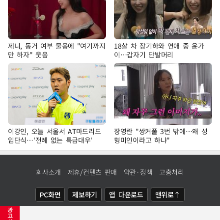
제니, 동거 여부 물음에 "여기까지
18살 차 장기하와 연애 중 윤가
만 하자" 웃음
이…갑자기 단발머리
이강인, 오늘 서울서 AT마드리드
장영란 "쌍커풀 3번 밖에…왜 성
입단식…'전례 없는 특급대우'
형미인이라고 하냐"
회사소개
제휴/컨텐츠 판매
약관·정책
고충처리
PC화면
제보하기
앱 다운로드
맨위로↑
광
COPYRIGHTⓒ
NEWSIS
ALL RIGHTS RESERVED.
고