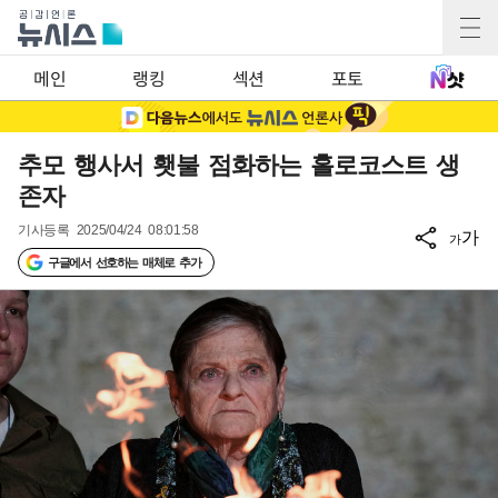
메인
랭킹
섹션
포토
추모 행사서 횃불 점화하는 홀로코스트 생
존자
기사등록
2025/04/24 08:01:58
가
가
구글에서 선호하는 매체로 추가