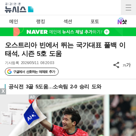
메인
랭킹
섹션
포토
오스트리아 빈에서 뛰는 국가대표 풀백 이
태석, 시즌 5호 도움
기사등록
2026/05/11 08:20:03
가
가
구글에서 선호하는 매체로 추가
공식전 3골 5도움…소속팀 2-0 승리 도와
X