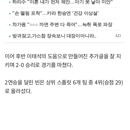
하리수 "이혼 내가 먼저 제안…아기 못 낳아 미안"
"손 떨림 포착"…카라 한승연 '건강 이상설'
차가원 "○○○ 까면 주변 다 죽어"…녹취 폭로 파장
이어 후반 이태석의 도움으로 만들어진 추가골을 잘 지
키며 2-0 승리로 경기를 마쳤다.
2연승을 달린 빈은 상위 스플릿 6개 팀 중 4위(승점 29)
로 올라섰다.