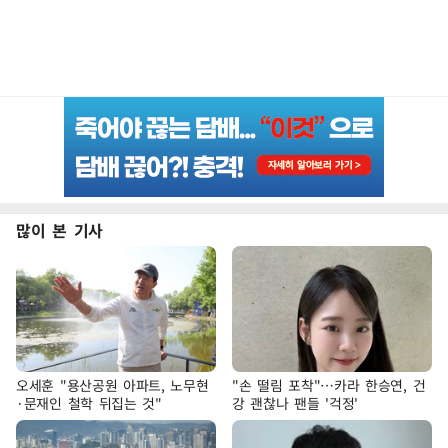
많이 본 기사
오세훈 "용산공원 아파트, 노무현
"손 떨림 포착"…카라 한승연, 건
·문재인 철학 뒤집는 것"
강 괜찮나 팬들 '걱정'