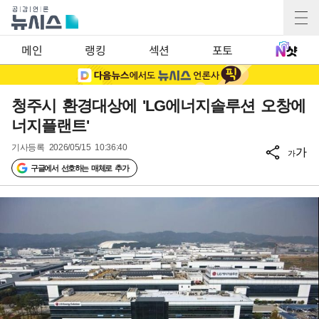
메인
랭킹
섹션
포토
청주시 환경대상에 'LG에너지솔루션 오창에
너지플랜트'
기사등록
2026/05/15 10:36:40
가
가
구글에서 선호하는 매체로 추가