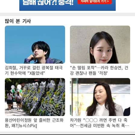
많이 본 기사
김희철, 거꾸로 걸린 광복절 태극
"손 떨림 포착"…카라 한승연, 건
기 현수막에 "X돌았네"
강 괜찮나 팬들 '걱정'
용산어린이정원 앞 즐비한 근조화
차가원 "○○○ 까면 주변 다 죽
환, 왜?[뉴시스Pic]
어"…전세금 미반환 속 녹취 폭로
파장