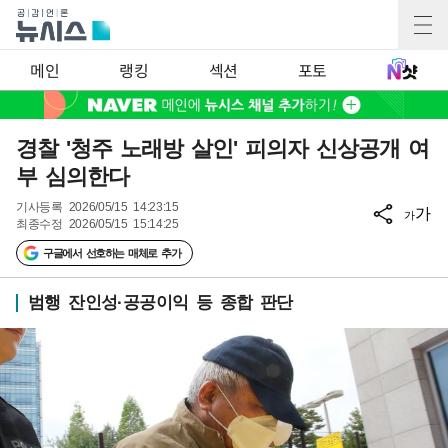
메인
랭킹
섹션
포토
경찰 '청주 노래방 살인' 피의자 신상공개 여
부 심의한다
기사등록
2026/05/15 14:23:15
가
가
최종수정
2026/05/15 15:14:25
구글에서 선호하는 매체로 추가
범행 잔인성·공공이익 등 종합 판단