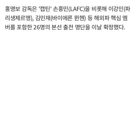
홍명보 감독은 '캡틴' 손흥민(LAFC)을 비롯해 이강인(파
리생제르맹), 김민재(바이에른 뮌헨) 등 해외파 핵심 멤
버를 포함한 26명의 본선 출전 명단을 이날 확정했다.