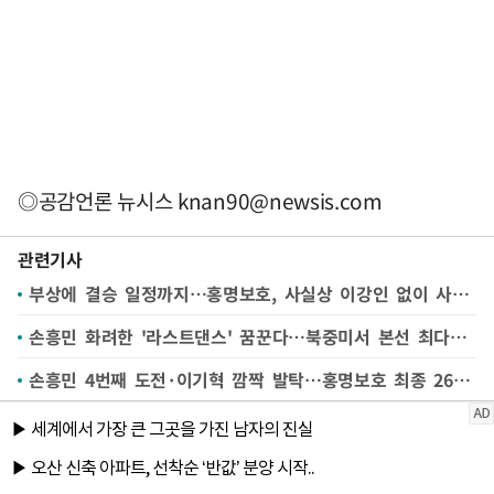
◎공감언론 뉴시스
knan90@newsis.com
관련기사
부상에 결승 일정까지…홍명보호, 사실상 이강인 없이 사전캠프 진행
손흥민 화려한 '라스트댄스' 꿈꾼다…북중미서 본선 최다골 도전
손흥민 4번째 도전·이기혁 깜짝 발탁…홍명보호 최종 26명 발표(종합)