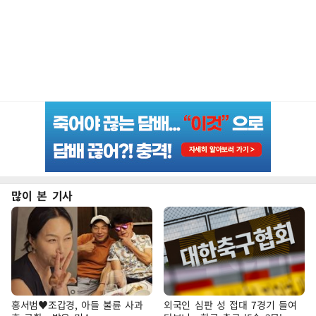
많이 본 기사
홍서범♥조갑경, 아들 불륜 사과
외국인 심판 성 접대 7경기 들여