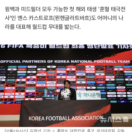
윙백과 미드필더 모두 가능한 첫 해외 태생 '혼혈 태극전
사'인 옌스 카스트로프(묀헨글라트바흐)도 어머니의 나
라를 대표해 월드컵 무대를 밟는다.
[서울=뉴시스] 김명년 기자 = 홍명보 대한민국 축구 국가대표팀 감독