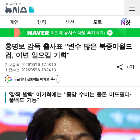
메인
랭킹
섹션
포토
홍명보 감독 출사표 "변수 많은 북중미월드
컵, 이변 일으킬 기회"
기사등록
2026/05/16 17:58:10
가
가
최종수정
2026/05/16 18:24:13
구글에서 선호하는 매체로 추가
'깜짝 발탁' 이기혁에는 "중앙 수비는 물론 미드필더·
풀백도 가능"