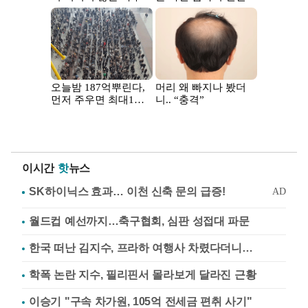
이시간
핫
뉴스
월드컵 예선까지…축구협회, 심판 성접대 파문
한국 떠난 김지수, 프라하 여행사 차렸다더니…
학폭 논란 지수, 필리핀서 몰라보게 달라진 근황
이승기 "구속 차가원, 105억 전세금 편취 사기"