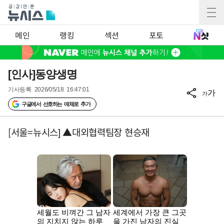
메인
랭킹
섹션
포토
[인사]동양생명
기사등록
2026/05/18 16:47:01
가
가
구글에서 선호하는 매체로 추가
[서울=뉴시스] ▲대외협력팀장 현승재