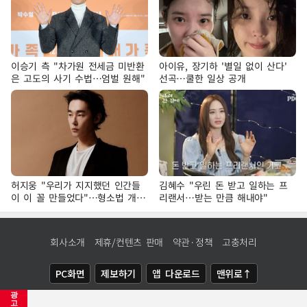
이승기 측 "차가원 전세금 미반환
아이유, 장기하 '별일 없이 산다'
은 고도의 사기 수법…엄벌 원해"
선곡…쿨한 일상 공개
허지웅 "우리가 지지했던 인간들
김혜수 "우린 돈 받고 일하는 프
이 이 꼴 만들었다"…형소법 개정
리랜서…받는 만큼 해내야"
에 격한 반응
회사소개
제휴/컨텐츠 판매
약관·정책
고충처리
PC화면
제보하기
앱 다운로드
맨위로↑
광
COPYRIGHTⓒ
NEWSIS
ALL RIGHTS RESERVED.
고